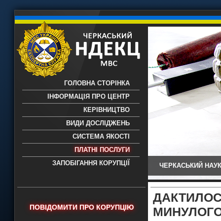
ГОЛОВНА СТОРІНКА
ІНФОРМАЦІЯ ПРО ЦЕНТР
КЕРІВНИЦТВО
ВИДИ ДОСЛІДЖЕНЬ
СИСТЕМА ЯКОСТІ
ПЛАТНІ ПОСЛУГИ
ЗАПОБІГАННЯ КОРУПЦІЇ
ЧЕРКАСЬКИЙ НАУК
Черкаський НДЕКЦ МВС - Черкаський
науково-дослідний експертно-
криміналістичний центр МВС України
ДАКТИЛО
- проведення всих видів судових
ПОВІДОМИТИ ПРО КОРУПЦІЮ
МИНУЛОГО
експертиз