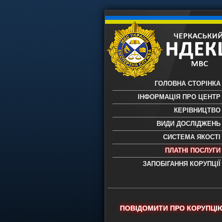
ГОЛОВНА СТОРІНКА
ІНФОРМАЦІЯ ПРО ЦЕНТР
КЕРІВНИЦТВО
ВИДИ ДОСЛІДЖЕНЬ
СИСТЕМА ЯКОСТІ
ПЛАТНІ ПОСЛУГИ
ЗАПОБІГАННЯ КОРУПЦІЇ
Черкаський НДЕКЦ МВС - Черкас
науково-дослідний експертно-
криміналістичний центр МВС Укр
- проведення всих видів судови
ПОВІДОМИТИ ПРО КОРУПЦІ
експертиз