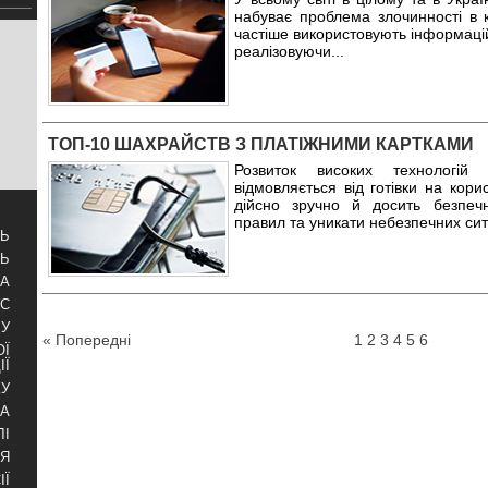
набуває проблема злочинності в 
частіше використовують інформаційн
реалізовуючи
...
ТОП-10 ШАХРАЙСТВ З ПЛАТІЖНИМИ КАРТКАМИ
Розвиток високих технологій
відмовляється від готівки на кор
дійсно зручно й досить безпеч
правил та уникати небезпечних сит
ТЬ
ТЬ
ЗА
УС
БУ
« Попередні
1
2
3
4
5
6
ОЇ
ІЇ
КУ
РА
ЛІ
НЯ
ІЇ