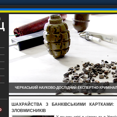
ЧЕРКАСЬКИЙ НАУКОВО-ДОСЛІДНИЙ ЕКСПЕРТНО-КРИМІНАЛ
ький
аїни
ШАХРАЙСТВА З БАНКІВСЬКИМИ КАРТКАМИ:
х
Ю
ЗЛОВМИСНИКІВ
У всьому світі в цілому та в Украї