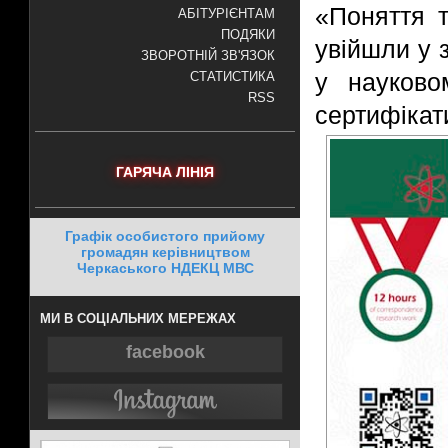
«Поняття т
АБІТУРІЄНТАМ
ПОДЯКИ
увійшли у 
ЗВОРОТНІЙ ЗВ'ЯЗОК
у науково
СТАТИСТИКА
RSS
сертифікат
ГАРЯЧА ЛІНІЯ
Графік особистого прийому
громадян керівництвом
Черкаського НДЕКЦ МВС
МИ В СОЦІАЛЬНИХ МЕРЕЖАХ
facebook