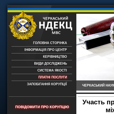
ГОЛОВНА СТОРІНКА
ІНФОРМАЦІЯ ПРО ЦЕНТР
КЕРІВНИЦТВО
ВИДИ ДОСЛІДЖЕНЬ
СИСТЕМА ЯКОСТІ
ПЛАТНІ ПОСЛУГИ
ЗАПОБІГАННЯ КОРУПЦІЇ
ЧЕРКАСЬКИЙ НАУК
Черкаський НДЕКЦ МВС - Черкаський
науково-дослідний експертно-
криміналістичний центр МВС України
Участь п
- проведення всих видів судових
ПОВІДОМИТИ ПРО КОРУПЦІЮ
мі
експертиз