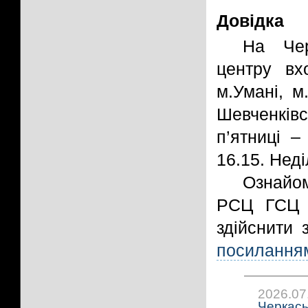
Довідка
На Чер
центру вхо
м.Умані, м
Шевченків
п’ятниці –
16.15. Неді
Ознайом
РСЦ ГСЦ М
здійснити 
посилання
2026.07
Черкась