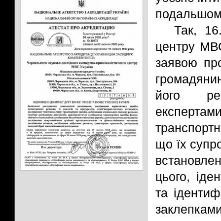
подальшому
Так, 16
центру МВС
заявою пр
громадянин
його реє
експертами
транспортн
що їх суп
встановле
цього, іде
та ідентиф
заклепкам