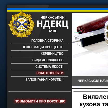
ГОЛОВНА СТОРІНКА
ІНФОРМАЦІЯ ПРО ЦЕНТР
КЕРІВНИЦТВО
ВИДИ ДОСЛІДЖЕНЬ
СИСТЕМА ЯКОСТІ
ПЛАТНІ ПОСЛУГИ
ЗАПОБІГАННЯ КОРУПЦІЇ
ЧЕРКАСЬКИЙ НАУК
Черкаський НДЕКЦ МВС - Черкаський
науково-дослідний експертно-
криміналістичний центр МВС України
Виявлен
- проведення всих видів судових
ПОВІДОМИТИ ПРО КОРУПЦІЮ
кузова т
експертиз