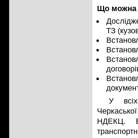
Що можна 
Дослідже
ТЗ (кузо
Встанов
Встанов
Встановл
договорі
Встано
документ
У всіх
Черкаської
НДЕКЦ. В
транспортни