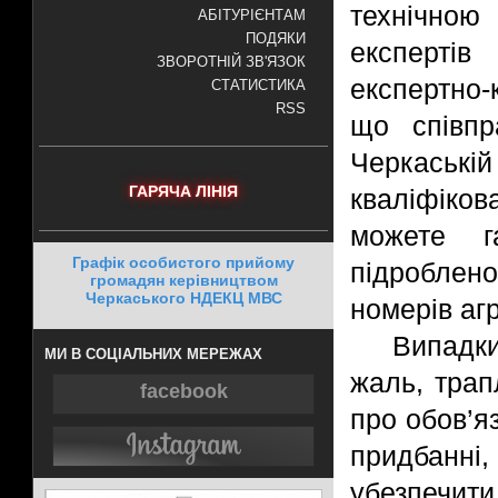
технічною
АБІТУРІЄНТАМ
ПОДЯКИ
експерті
ЗВОРОТНІЙ ЗВ'ЯЗОК
експертно-
СТАТИСТИКА
RSS
що співп
Черкаськ
ГАРЯЧА ЛІНІЯ
кваліфіков
можете г
Графік особистого прийому
підроблено
громадян керівництвом
Черкаського НДЕКЦ МВС
номерів агр
Випадки
МИ В СОЦІАЛЬНИХ МЕРЕЖАХ
жаль, трап
facebook
про обов’я
придбанні
убезпечи