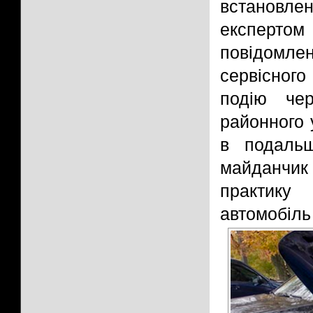
встановле
експерт
повідомл
сервісного
подію чер
районного 
в подаль
майданчик
практику
автомобіль