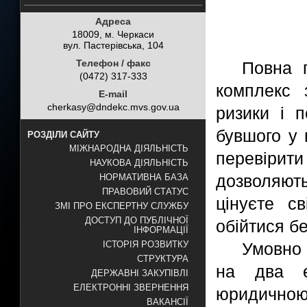
Адреса
18009, м. Черкаси
вул. Пастерівська, 104
Телефон / факс
Повна п
(0472) 317-333
комплекс 
E-mail
cherkasy@dndekc.mvs.gov.ua
ризики і 
бувшого у 
РОЗДІЛИ САЙТУ
МІЖНАРОДНА ДІЯЛЬНІСТЬ
перевірити
НАУКОВА ДІЯЛЬНІСТЬ
дозволяют
НОРМАТИВНА БАЗА
ПРАВОВИЙ СТАТУС
цінуєте с
ЗМІ ПРО ЕКСПЕРТНУ СЛУЖБУ
ДОСТУП ДО ПУБЛІЧНОЇ
обійтися б
ІНФОРМАЦІЇ
Умовно 
ІСТОРІЯ РОЗВИТКУ
СТРУКТУРА
на два е
ДЕРЖАВНІ ЗАКУПІВЛІ
ЕЛЕКТРОННІ ЗВЕРНЕННЯ
юридичною
ВАКАНСІЇ