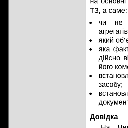
на основні
ТЗ, а саме:
чи не 
агрегаті
який об’
яка факт
дійсно 
його ком
встанов
засобу;
встано
документ
Довідка
На Чер