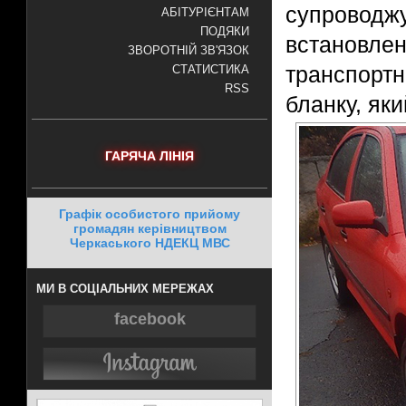
супровод
АБІТУРІЄНТАМ
ПОДЯКИ
встановле
ЗВОРОТНІЙ ЗВ'ЯЗОК
транспортн
СТАТИСТИКА
RSS
бланку, яки
ГАРЯЧА ЛІНІЯ
Графік особистого прийому
громадян керівництвом
Черкаського НДЕКЦ МВС
МИ В СОЦІАЛЬНИХ МЕРЕЖАХ
facebook