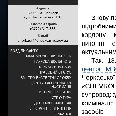
Адреса
18009, м. Черкаси
Знову п
вул. Пастерівська, 104
Телефон / факс
підробним
(0472) 317-333
кордону.
E-mail
cherkasy@dndekc.mvs.gov.ua
питанні, 
актуальним
РОЗДІЛИ САЙТУ
МІЖНАРОДНА ДІЯЛЬНІСТЬ
Так, 1
НАУКОВА ДІЯЛЬНІСТЬ
НОРМАТИВНА БАЗА
центрі МВ
ПРАВОВИЙ СТАТУС
Черкасько
ЗМІ ПРО ЕКСПЕРТНУ СЛУЖБУ
ДОСТУП ДО ПУБЛІЧНОЇ
«CHEVROL
ІНФОРМАЦІЇ
ІСТОРІЯ РОЗВИТКУ
супровод
СТРУКТУРА
криміналі
ДЕРЖАВНІ ЗАКУПІВЛІ
ЕЛЕКТРОННІ ЗВЕРНЕННЯ
засобів 
ВАКАНСІЇ