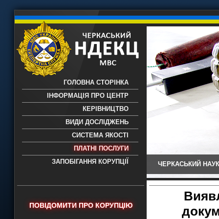
ГОЛОВНА СТОРІНКА
ІНФОРМАЦІЯ ПРО ЦЕНТР
КЕРІВНИЦТВО
ВИДИ ДОСЛІДЖЕНЬ
СИСТЕМА ЯКОСТІ
ПЛАТНІ ПОСЛУГИ
ЗАПОБІГАННЯ КОРУПЦІЇ
ЧЕРКАСЬКИЙ НАУК
Черкаський НДЕКЦ МВС - Черкаський
науково-дослідний експертно-
криміналістичний центр МВС України
Вияв
- проведення всих видів судових
ПОВІДОМИТИ ПРО КОРУПЦІЮ
докум
експертиз