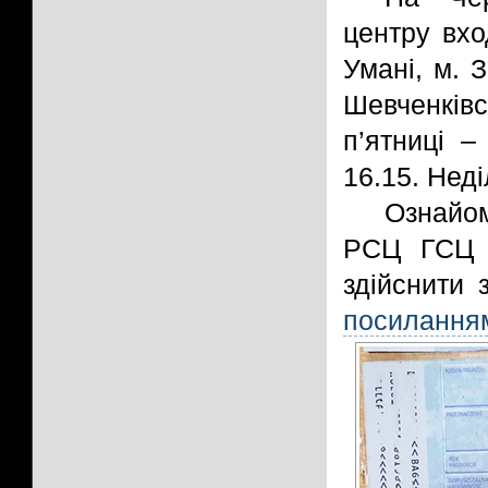
центру вхо
Умані, м. 
Шевченків
п’ятниці –
16.15. Неді
Ознайом
РСЦ ГСЦ М
здійснити 
посилання