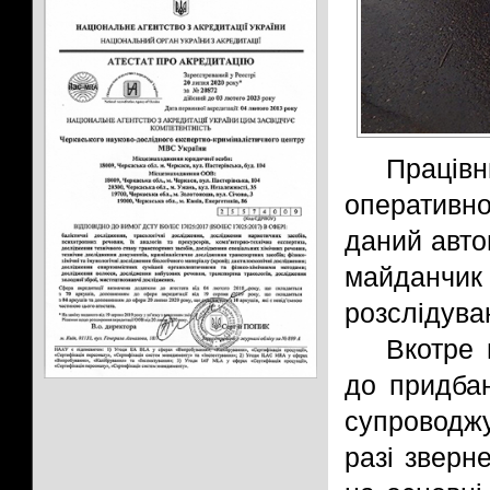
Працівн
оперативно
даний авто
майданчик
розслідува
Вкотре 
до придба
супроводжу
разі зверн