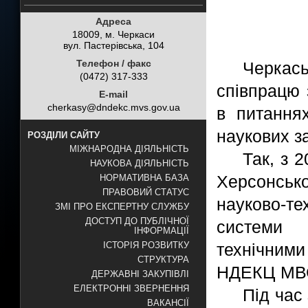
Адреса
18009, м. Черкаси
вул. Пастерівська, 104
Телефон / факс
Черкас
(0472) 317-333
співпрацю 
E-mail
cherkasy@dndekc.mvs.gov.ua
в питаннях
наукових за
РОЗДІЛИ САЙТУ
МІЖНАРОДНА ДІЯЛЬНІСТЬ
Так, з 
НАУКОВА ДІЯЛЬНІСТЬ
Херсонськ
НОРМАТИВНА БАЗА
ПРАВОВИЙ СТАТУС
науково-те
ЗМІ ПРО ЕКСПЕРТНУ СЛУЖБУ
ДОСТУП ДО ПУБЛІЧНОЇ
системи 
ІНФОРМАЦІЇ
технічними
ІСТОРІЯ РОЗВИТКУ
СТРУКТУРА
НДЕКЦ МВ
ДЕРЖАВНІ ЗАКУПІВЛІ
ЕЛЕКТРОННІ ЗВЕРНЕННЯ
Під час 
ВАКАНСІЇ