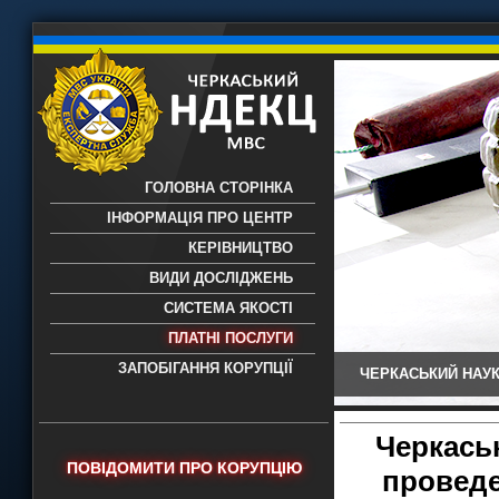
ГОЛОВНА СТОРІНКА
ІНФОРМАЦІЯ ПРО ЦЕНТР
КЕРІВНИЦТВО
ВИДИ ДОСЛІДЖЕНЬ
СИСТЕМА ЯКОСТІ
ПЛАТНІ ПОСЛУГИ
ЗАПОБІГАННЯ КОРУПЦІЇ
ЧЕРКАСЬКИЙ НАУК
Черкаський НДЕКЦ МВС - Черкаський
науково-дослідний експертно-
криміналістичний центр МВС України
Черкась
- проведення всих видів судових
ПОВІДОМИТИ ПРО КОРУПЦІЮ
проведе
експертиз