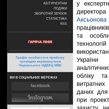
у експерт
АБІТУРІЄНТАМ
ПОДЯКИ
директо
ЗВОРОТНІЙ ЗВ'ЯЗОК
Аксьонова
СТАТИСТИКА
RSS
працівникі
та особли
ГАРЯЧА ЛІНІЯ
технологі
використан
Графік особистого прийому
України 
громадян керівництвом
Черкаського НДЕКЦ МВС
аналітичн
обліку та
МИ В СОЦІАЛЬНИХ МЕРЕЖАХ
витратних
facebook
даних для 
при проект
захисту ін