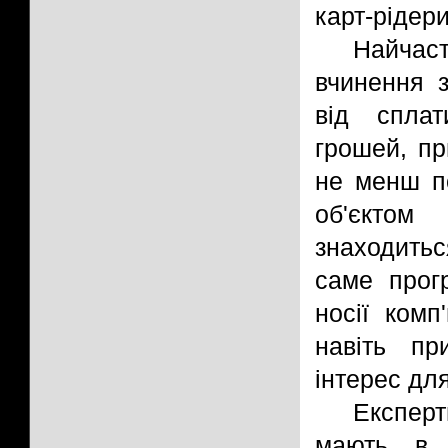
карт-рідер
Найчас
вчинення з
від сплат
грошей, пр
не менш п
об'єктом
знаходитьс
саме прогр
носії комп
навіть пр
інтерес дл
Експер
мають в с