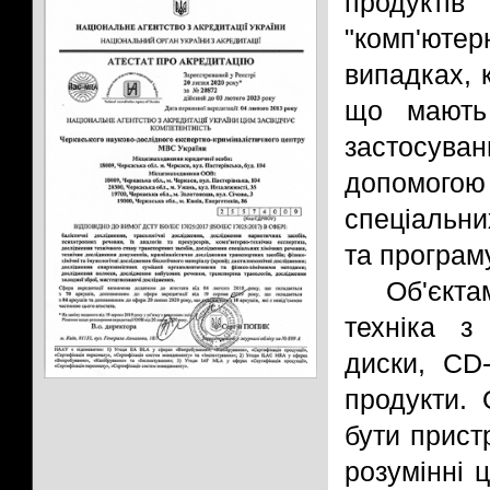
продуктів
"комп'ютер
випадках, 
що мають 
застосуванн
допомогою
спеціальни
та програм
Об'єкт
техніка з
диски, CD
продукти. 
бути прист
розумінні 