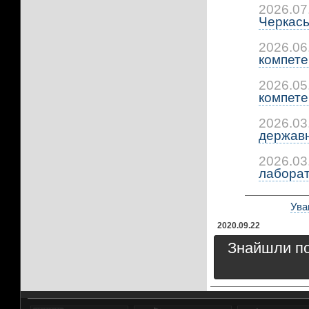
2026.07
Черкась
2026.06
компетен
2026.05
компетен
2026.03
державно
2026.03
лаборато
Ува
2020.09.22
Знайшли пом