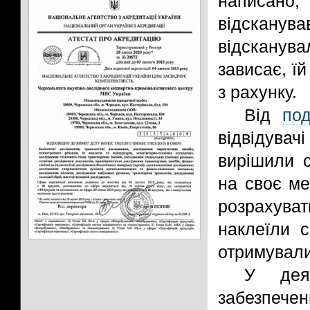
написано,
відсканув
відсканув
зависає, ї
з рахунку.
Від
по
відвідува
вирішили с
на своє ме
розрахув
наклеїли с
отримували 
У дея
забезпече