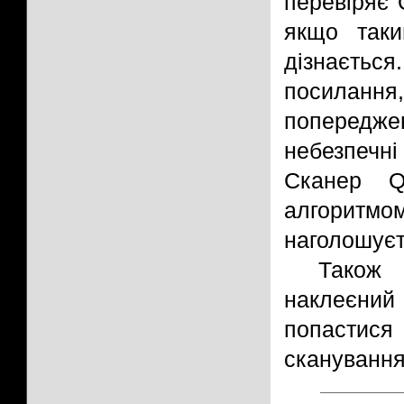
перевіряє 
якщо таки
дізнаєть
посиланн
попередж
небезпечні
Сканер Q
алгоритмо
наголошуєть
Тако
наклеєний 
попастися 
сканування