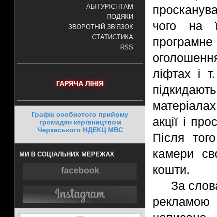
просканува
АБІТУРІЄНТАМ
ПОДЯКИ
чого на ї
ЗВОРОТНІЙ ЗВ'ЯЗОК
СТАТИСТИКА
програмне
RSS
оголошенн
ліфтах і т
ГАРЯЧА ЛІНІЯ
підкидают
матеріалах
Графік особистого прийому
акції і пр
громадян керівництвом
Черкаського НДЕКЦ МВС
Після тог
камери св
МИ В СОЦІАЛЬНИХ МЕРЕЖАХ
кошти.
facebook
За слова
рекламою 