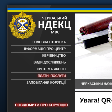
ГОЛОВНА СТОРІНКА
ІНФОРМАЦІЯ ПРО ЦЕНТР
КЕРІВНИЦТВО
ВИДИ ДОСЛІДЖЕНЬ
СИСТЕМА ЯКОСТІ
ПЛАТНІ ПОСЛУГИ
ЗАПОБІГАННЯ КОРУПЦІЇ
ЧЕРКАСЬКИЙ НАУК
Черкаський НДЕКЦ МВС - Черкаський
науково-дослідний експертно-
криміналістичний центр МВС України
Увага! QR
- проведення всих видів судових
ПОВІДОМИТИ ПРО КОРУПЦІЮ
експертиз