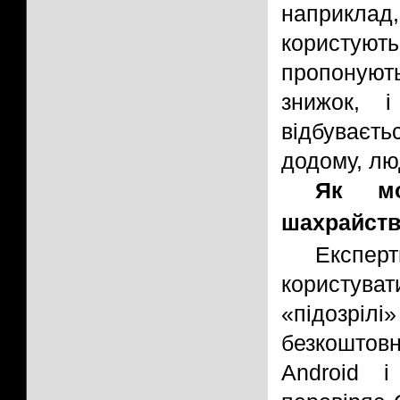
наприкла
користують
пропонуют
знижок, і
відбуваєт
додому, лю
Як мо
шахрайст
Експе
користуват
«підозріл
безкоштов
Android 