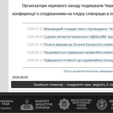
Організатори наукового заходу подякували Черк
конференції із сподіваннями на плідну співпрацю в 
2026.07.15
Міжнародний стандарт якості підтверджено: Че
2026.06.23
Судових експертів Черкаського НДЕКЦ МВС від
2026.06.19
Почесні відзнаки до 26-річчя Експертної служби
2026.06.17
Продовжується підвищення професійної компете
2026.06.17
Підвищення готовності до надзвичайних ситуацій
Участь експертів-психологів у міжнародн
2020.08.05
Знайшли помилку - повідомте нам, виділіть її т