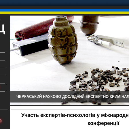
ЧЕРКАСЬКИЙ НАУКОВО-ДОСЛІДНИЙ ЕКСПЕРТНО-КРИМІНАЛ
ький
аїни
Участь експертів-психологів у міжнародн
х
Ю
конференції