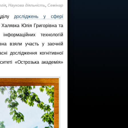
гія
,
Наукова діяльність
,
Семінар
дділу
досліджень у сфері
Халявка Юлія Григорівна та
інформаційних технологій
на взяли участь у заочній
сні дослідження когнітивної
рситеті «Острозька академія»