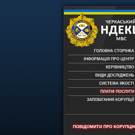
ГОЛОВНА СТОРІНКА
ІНФОРМАЦІЯ ПРО ЦЕНТР
КЕРІВНИЦТВО
ВИДИ ДОСЛІДЖЕНЬ
СИСТЕМА ЯКОСТІ
ПЛАТНІ ПОСЛУГИ
ЗАПОБІГАННЯ КОРУПЦІЇ
Черкаський НДЕКЦ МВС - Черкас
науково-дослідний експертно-
криміналістичний центр МВС Укр
- проведення всих видів судови
ПОВІДОМИТИ ПРО КОРУПЦІ
експертиз