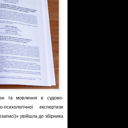
ви та мовлення в судово-
-психологічної експертизи
озаписі)» увійшла до збірника