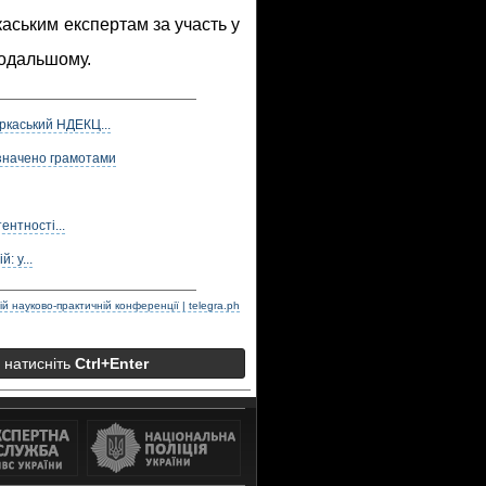
аським експертам за участь у
подальшому.
ркаський НДЕКЦ...
значено грамотами
нтності...
: у...
ій науково-практичній конференції | telegra.ph
а натисніть
Ctrl+Enter