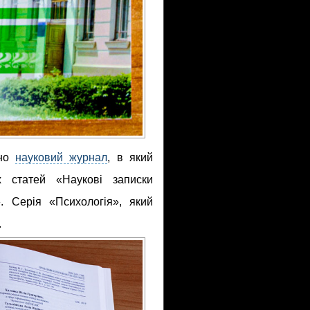
ано
науковий журнал
, в який
х статей «Наукові записки
». Серія «Психологія», який
.