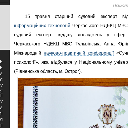
Психоло
15 травня старший судовий експерт ві
інформаційних технологій
Черкаського НДЕКЦ МВС 
судовий експерт відділу досліджень у сфері 
Черкаського НДЕКЦ МВС Тульвінська Анна Юріїв
Міжнародній
науково-практичній конференції
«Суча
психології», яка відбулася у Національному уніве
ТЬ
ТЬ
(Рівненська область, м. Острог).
ЗА
УС
БУ
ОЇ
ІЇ
КУ
РА
ЛІ
НЯ
ІЇ