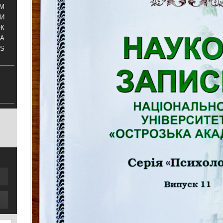
АМ
И
ОК
КА
S