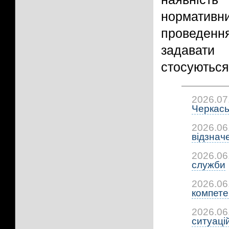
норматив
проведення
задавати 
стосуються 
2026.07
Черкась
2026.06
відзнач
2026.06
служби
2026.06
компетен
2026.06
ситуацій: