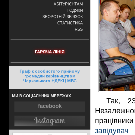
АБІТУРІЄНТАМ
ПОДЯКИ
ЗВОРОТНІЙ ЗВ'ЯЗОК
СТАТИСТИКА
RSS
ГАРЯЧА ЛІНІЯ
Графік особистого прийому
громадян керівництвом
Черкаського НДЕКЦ МВС
МИ В СОЦІАЛЬНИХ МЕРЕЖАХ
Так, 2
facebook
Незалежног
працівни
завідува