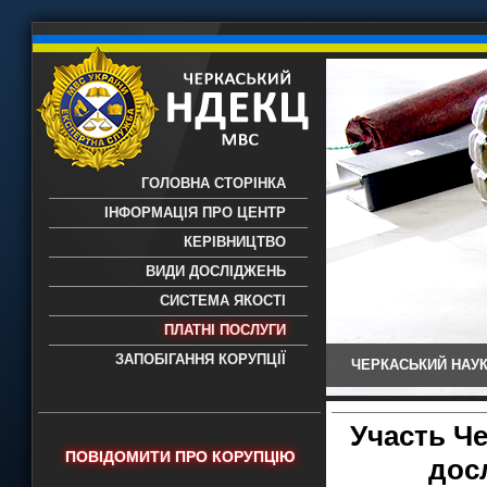
ГОЛОВНА СТОРІНКА
ІНФОРМАЦІЯ ПРО ЦЕНТР
КЕРІВНИЦТВО
ВИДИ ДОСЛІДЖЕНЬ
СИСТЕМА ЯКОСТІ
ПЛАТНІ ПОСЛУГИ
ЗАПОБІГАННЯ КОРУПЦІЇ
ЧЕРКАСЬКИЙ НАУК
Черкаський НДЕКЦ МВС - Черкаський
науково-дослідний експертно-
криміналістичний центр МВС України
Участь Че
- проведення всих видів судових
ПОВІДОМИТИ ПРО КОРУПЦІЮ
дос
експертиз