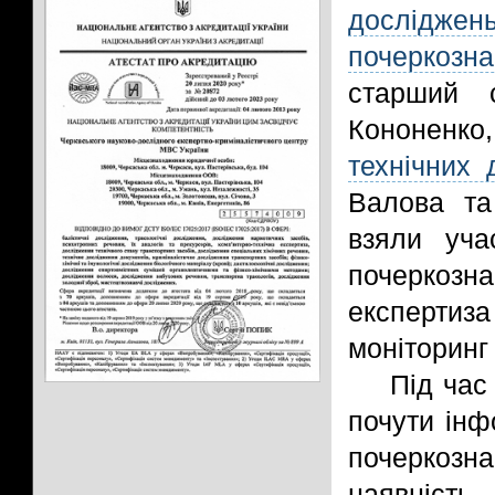
досліджен
почеркозн
старший 
Кононенк
технічних 
Валова та
взяли уча
почеркозн
експертиз
моніторинг 
Під час
почути ін
почеркозна
наявніст