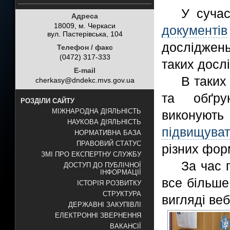
У сучас
Адреса
18009, м. Черкаси
документів
вул. Пастерівська, 104
досліджень
Телефон / факс
(0472) 317-333
таких досл
E-mail
В таких
cherkasy@dndekc.mvs.gov.ua
та обґрун
РОЗДІЛИ САЙТУ
МІЖНАРОДНА ДІЯЛЬНІСТЬ
виконують 
НАУКОВА ДІЯЛЬНІСТЬ
підвищуват
НОРМАТИВНА БАЗА
ПРАВОВИЙ СТАТУС
різних фор
ЗМІ ПРО ЕКСПЕРТНУ СЛУЖБУ
За час 
ДОСТУП ДО ПУБЛІЧНОЇ
ІНФОРМАЦІЇ
все більше
ІСТОРІЯ РОЗВИТКУ
СТРУКТУРА
вигляді веб
ДЕРЖАВНІ ЗАКУПІВЛІ
ЕЛЕКТРОННІ ЗВЕРНЕННЯ
ВАКАНСІЇ