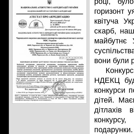
році, бул
горизонт у
квітуча У
скарб, наш
майбутнє У
суспільств
вони були 
Конкур
НДЕКЦ буд
конкурси п
дітей. Ма
дітлахів 
конкурсу,
подарунки.