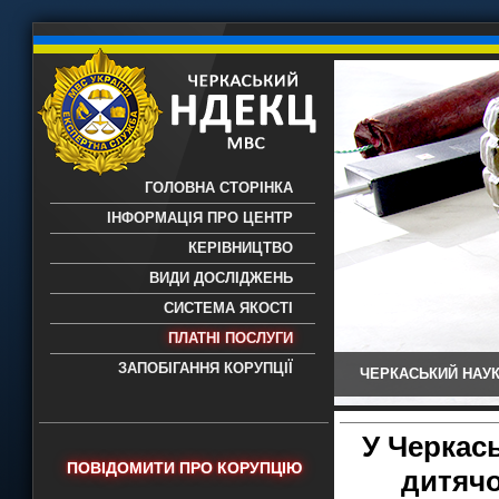
ГОЛОВНА СТОРІНКА
ІНФОРМАЦІЯ ПРО ЦЕНТР
КЕРІВНИЦТВО
ВИДИ ДОСЛІДЖЕНЬ
СИСТЕМА ЯКОСТІ
ПЛАТНІ ПОСЛУГИ
ЗАПОБІГАННЯ КОРУПЦІЇ
ЧЕРКАСЬКИЙ НАУК
Черкаський НДЕКЦ МВС - Черкаський
науково-дослідний експертно-
криміналістичний центр МВС України
У Черкас
- проведення всих видів судових
ПОВІДОМИТИ ПРО КОРУПЦІЮ
дитячо
експертиз