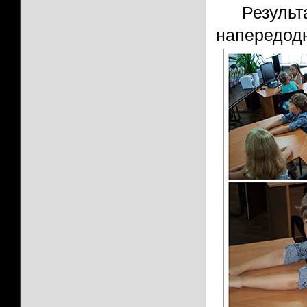
Резул
напередодн