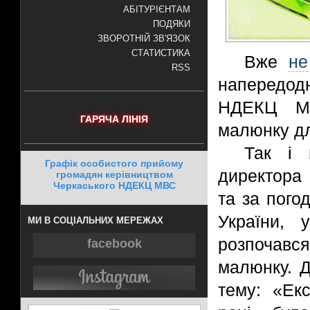
АБІТУРІЄНТАМ
ПОДЯКИ
ЗВОРОТНІЙ ЗВ'ЯЗОК
СТАТИСТИКА
Вже
не
RSS
напередодн
НДЕКЦ МВС
ГАРЯЧА ЛІНІЯ
малюнку дл
Так і 
Графік особистого прийому
директора
громадян керівництвом
Черкаського НДЕКЦ МВС
та за пог
України, 
МИ В СОЦІАЛЬНИХ МЕРЕЖАХ
розпочавс
facebook
малюнку. Д
тему: «Ек