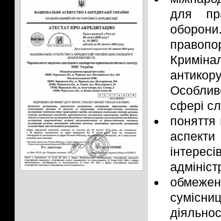
для пр
оборон
правоп
Криміна
антико
Особливо
сфері сл
поняття 
аспекти
інтерес
адмініст
обмеже
сумісн
діяльнос