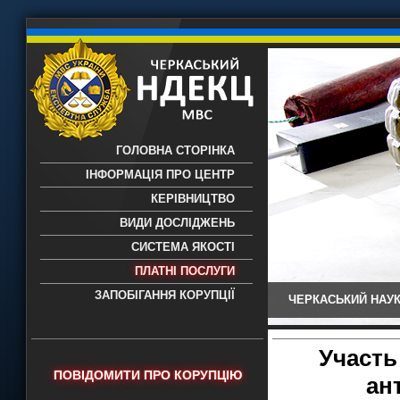
ГОЛОВНА СТОРІНКА
ІНФОРМАЦІЯ ПРО ЦЕНТР
КЕРІВНИЦТВО
ВИДИ ДОСЛІДЖЕНЬ
СИСТЕМА ЯКОСТІ
ПЛАТНІ ПОСЛУГИ
ЗАПОБІГАННЯ КОРУПЦІЇ
ЧЕРКАСЬКИЙ НАУК
Черкаський НДЕКЦ МВС - Черкаський
науково-дослідний експертно-
криміналістичний центр МВС України
Участь
- проведення всих видів судових
ПОВІДОМИТИ ПРО КОРУПЦІЮ
ан
експертиз