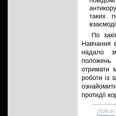
повідо
антикор
таких п
взаємоді
По закі
Навчання в
надало з
положень
отримати м
роботи із з
ознайомит
протидії ко
2026.07
Черкась