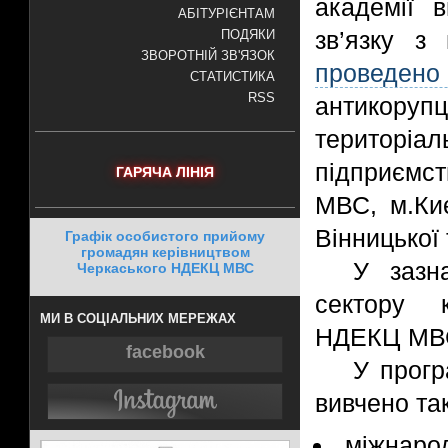
академії 
АБІТУРІЄНТАМ
зв’язку з
ПОДЯКИ
ЗВОРОТНІЙ ЗВ'ЯЗОК
проведен
СТАТИСТИКА
RSS
антикоруп
територіал
підприємс
ГАРЯЧА ЛІНІЯ
МВС, м.Киє
Вінницької
Графік особистого прийому
громадян керівництвом
У зазн
Черкаського НДЕКЦ МВС
сектору к
МИ В СОЦІАЛЬНИХ МЕРЕЖАХ
НДЕКЦ МВС
facebook
У прогр
вивчено так
міжнаро