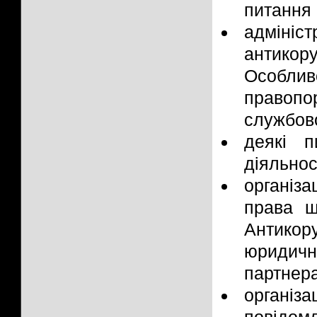
питання 
адмініс
антико
Особлив
правопо
службово
деякі п
діяльнос
організ
права щ
Антико
юридичн
партнер
організ