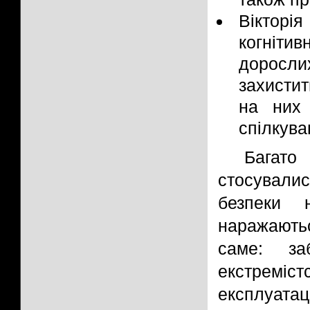
Вікторі
когніт
доросли
захистит
на них
спілкува
Багато 
стосувал
безпеки 
наражаютьс
саме: за
екстреміс
експлуатац