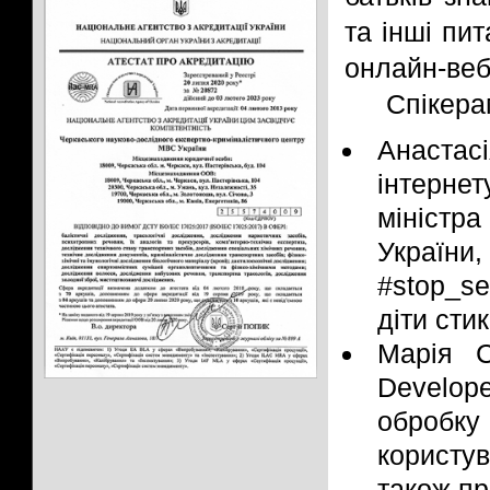
та інші пи
онлайн-веб
Спікера
Анастас
інтерне
міністр
Україн
#stop_se
діти сти
Марія С
Develope
обробку
користу
також пр