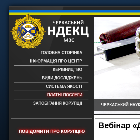
ГОЛОВНА СТОРІНКА
ІНФОРМАЦІЯ ПРО ЦЕНТР
КЕРІВНИЦТВО
ВИДИ ДОСЛІДЖЕНЬ
СИСТЕМА ЯКОСТІ
ПЛАТНІ ПОСЛУГИ
ЗАПОБІГАННЯ КОРУПЦІЇ
ЧЕРКАСЬКИЙ НАУК
Черкаський НДЕКЦ МВС - Черкаський
науково-дослідний експертно-
криміналістичний центр МВС України
Вебінар «
- проведення всих видів судових
ПОВІДОМИТИ ПРО КОРУПЦІЮ
експертиз