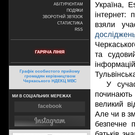
Україна, E
АБІТУРІЄНТАМ
ПОДЯКИ
інтернет:
ЗВОРОТНІЙ ЗВ'ЯЗОК
взяли уча
СТАТИСТИКА
RSS
досліджен
Черкасько
ГАРЯЧА ЛІНІЯ
та судови
інформаці
Графік особистого прийому
Тульвінськ
громадян керівництвом
Черкаського НДЕКЦ МВС
У суча
починають
МИ В СОЦІАЛЬНИХ МЕРЕЖАХ
великий ві
facebook
Але чи в зм
безпечне 
батьків зн