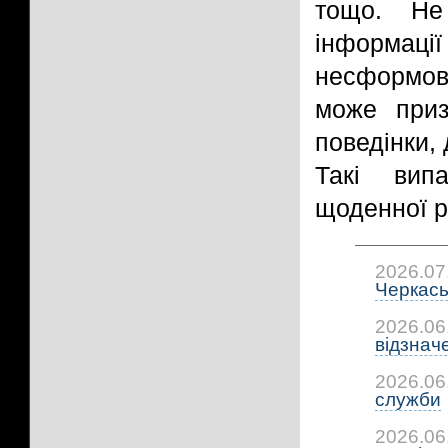
тощо. Не
інформаці
несформов
може приз
поведінки, 
Такі вип
щоденної р
2026.07
Черкась
2026.06
відзнач
2026.06
служби
2026.06