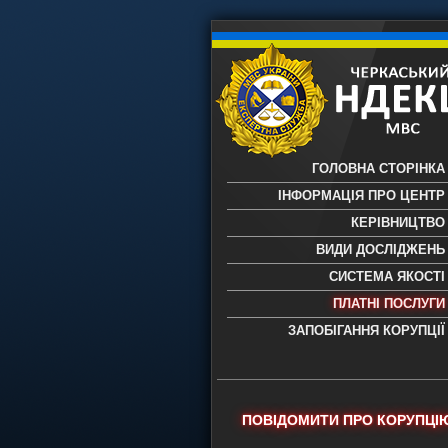
ГОЛОВНА СТОРІНКА
ІНФОРМАЦІЯ ПРО ЦЕНТР
КЕРІВНИЦТВО
ВИДИ ДОСЛІДЖЕНЬ
СИСТЕМА ЯКОСТІ
ПЛАТНІ ПОСЛУГИ
ЗАПОБІГАННЯ КОРУПЦІЇ
Черкаський НДЕКЦ МВС - Черкас
науково-дослідний експертно-
криміналістичний центр МВС Укр
- проведення всих видів судови
ПОВІДОМИТИ ПРО КОРУПЦІ
експертиз