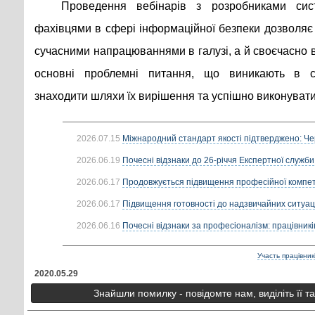
Проведення вебінарів з розробниками сис
фахівцями в сфері інформаційної безпеки дозволяє
сучасними напрацюваннями в галузі, а й своєчасно
основні проблемні питання, що виникають в с
знаходити шляхи їх вирішення та успішно виконувати 
2026.07.15
Міжнародний стандарт якості підтверджено: Че
2026.06.19
Почесні відзнаки до 26-річчя Експертної служби
2026.06.17
Продовжується підвищення професійної компете
2026.06.17
Підвищення готовності до надзвичайних ситуацій
2026.06.16
Почесні відзнаки за професіоналізм: працівників
Участь працівникі
2020.05.29
Знайшли помилку - повідомте нам, виділіть її т