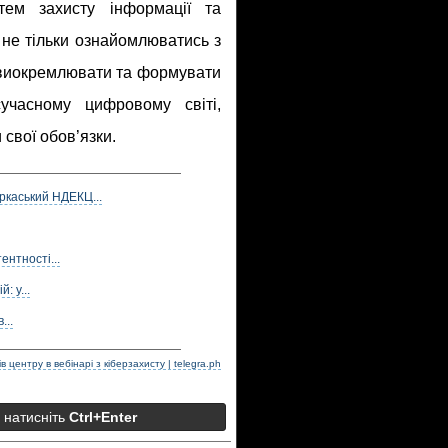
тем захисту інформації та
 не тільки ознайомлюватись з
 виокремлювати та формувати
учасному цифровому світі,
свої обов’язки.
ркаський НДЕКЦ...
нтності...
: у...
...
в центру в вебінарі з кіберзахисту | telegra.ph
а натисніть
Ctrl+Enter