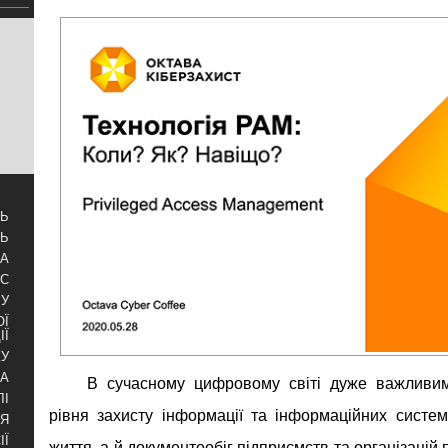
ТЬ
ТЬ
ЗА
УС
БУ
ОЇ
ІЇ
КУ
РА
В сучасному цифровому світі дуже важливи
ЛІ
рівня захисту інформації та інформаційних систем
НЯ
ІЇ
життя, а й документообіг підприємств та організаці