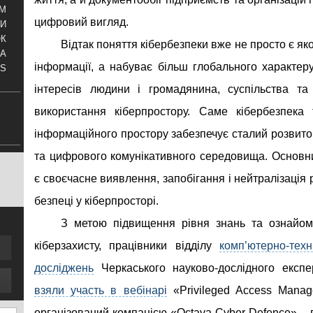
АМ
цифровий вигляд.
И
ОК
Відтак поняття кібербезпеки вже не просто є я
КА
інформації, а набуває більш глобального характер
S
інтересів людини і громадянина, суспільства т
використання кіберпростору. Саме кібербезпека
інформаційного простору забезпечує сталий розвито
та цифрового комунікативного середовища. Основн
є своєчасне виявлення, запобігання і нейтралізація 
безпеці у кіберпросторі.
З метою підвищення рівня знань та ознайо
кіберзахисту, працівники відділу
комп’ютерно-техн
досліджень
Черкаського науково-дослідного експ
взяли участь в вебінарі
«Privileged Access Mana
організований компанією «Octava Cyber Defence» –