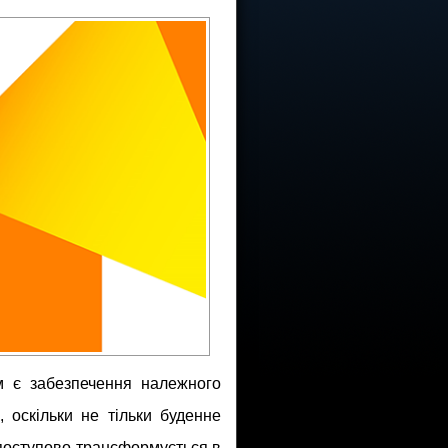
м є забезпечення належного
, оскільки не тільки буденне
й поступово трансформується в