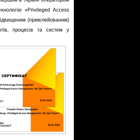
хнологію «Privileged Access
підвищеним (привілейованим)
тів, процесів та систем у