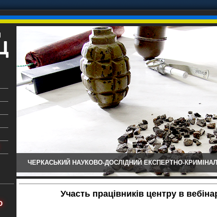
ЧЕРКАСЬКИЙ НАУКОВО-ДОСЛІДНИЙ ЕКСПЕРТНО-КРИМІНАЛ
ький
аїни
Участь працівників центру в вебінар
х
Ю