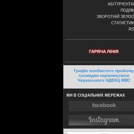
АБІТУРІЄНТ
ПОДЯК
ЗВОРОТНІЙ ЗВ'ЯЗ
СТАТИСТИ
RS
ГАРЯЧА ЛІНІЯ
Графік особистого прийому
громадян керівництвом
Черкаського НДЕКЦ МВС
МИ В СОЦІАЛЬНИХ МЕРЕЖАХ
facebook