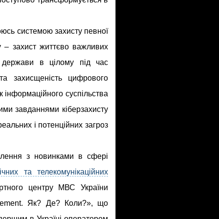
коюсь системою захисту певної
у – захист життєво важливих
а держави в цілому під час
 та захисщеність цифрового
к інформаційного суспільства
ими завданнями кіберзахисту
реальних і потенційних загроз
млення з новинками в сфері
ічних та телекомунікаційних
ертного центру МВС України
gement. Як? Де? Коли?», що
 першим в Україні оператором