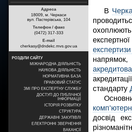
В
Черк
Адреса
18009, м. Черкаси
проводить
вул. Пастерівська, 104
Телефон / факс
охоплюють
(0472) 317-333
експертн
E-mail
cherkasy@dndekc.mvs.gov.ua
експертиз
напрямок
РОЗДІЛИ САЙТУ
МІЖНАРОДНА ДІЯЛЬНІСТЬ
акредитов
НАУКОВА ДІЯЛЬНІСТЬ
НОРМАТИВНА БАЗА
акредитаці
ПРАВОВИЙ СТАТУС
стандарту
ЗМІ ПРО ЕКСПЕРТНУ СЛУЖБУ
ДОСТУП ДО ПУБЛІЧНОЇ
Основ
ІНФОРМАЦІЇ
ІСТОРІЯ РОЗВИТКУ
комп’ютер
СТРУКТУРА
досвід ек
ДЕРЖАВНІ ЗАКУПІВЛІ
ЕЛЕКТРОННІ ЗВЕРНЕННЯ
різномані
ВАКАНСІЇ