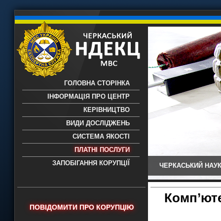
ГОЛОВНА СТОРІНКА
ІНФОРМАЦІЯ ПРО ЦЕНТР
КЕРІВНИЦТВО
ВИДИ ДОСЛІДЖЕНЬ
СИСТЕМА ЯКОСТІ
ПЛАТНІ ПОСЛУГИ
ЗАПОБІГАННЯ КОРУПЦІЇ
ЧЕРКАСЬКИЙ НАУК
Черкаський НДЕКЦ МВС - Черкаський
науково-дослідний експертно-
криміналістичний центр МВС України
Комп’юте
- проведення всих видів судових
ПОВІДОМИТИ ПРО КОРУПЦІЮ
експертиз