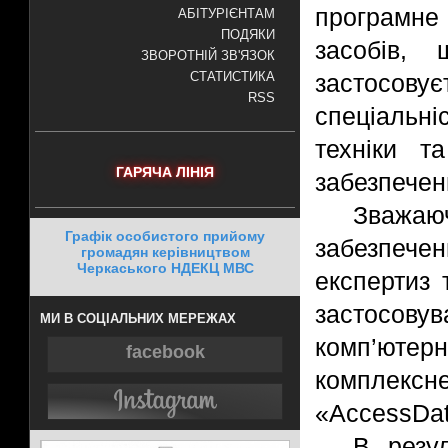
програмне
АБІТУРІЄНТАМ
ПОДЯКИ
засобів, 
ЗВОРОТНІЙ ЗВ'ЯЗОК
застосовує
СТАТИСТИКА
RSS
спеціальн
техніки т
ГАРЯЧА ЛІНІЯ
забезпечен
Зважаю
Графік особистого прийому
забезпеч
громадян керівництвом
Черкаського НДЕКЦ МВС
експертиз 
застосовув
МИ В СОЦІАЛЬНИХ МЕРЕЖАХ
комп’юте
facebook
комплексн
«AccessDat
В резул