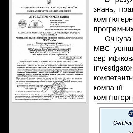
знань, пра
комп’юте
програмних
Очікува
МВС успіш
сертифіков
Investiga
компетентн
компані
комп’ютерно