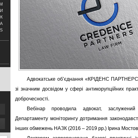
АМ
И
ОК
КА
S
Адвокатське об’єднання «КРІДЕНС ПАРТНЕРС
зі значним досвідом у сфері антикорупційних прак
доброчесності.
Вебінар проводила адвокат, заслужений
Департаменту моніторингу дотримання законодавств
інших обмежень НАЗК (2016 – 2019 рр.) Ірина Мостов