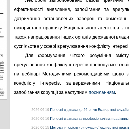
Лектором запропоновано базові практичні 
ефективності виявлення, запобігання та врегулю
дотримання встановлених заборон та обмежень. 
використано практику Національного агентства з пи
також напрацювання інших органів державної влади 
суспільства у сфері врегулювання конфлікту інтересі
Для формування чіткого розуміння змісту
врегулювання конфлікту інтересів пропонуємо озна
на вебінарі Методичними рекомендаціями щодо з
конфлікту інтересів, затвердженими Націонал
запобігання корупції за наступним
посиланням
.
2026.06.19
Почесні відзнаки до 26-річчя Експертної служби
2026.06.16
Почесні відзнаки за професіоналізм: працівників
2026.06.15
Методичні орієнтири сучасної експертної практик