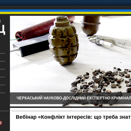
ЧЕРКАСЬКИЙ НАУКОВО-ДОСЛІДНИЙ ЕКСПЕРТНО-КРИМІНАЛ
ький
аїни
Вебінар «Конфлікт інтересів: що треба зна
х
Ю