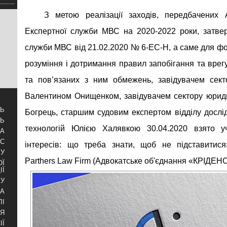
З метою реалізації заходів, передбачених
Експертної служби МВС на 2020-2022 роки, затве
служби МВС від 21.02.2020 № 6-ЕС-Н, а саме для ф
розуміння і дотримання правил запобігання та врег
та пов’язаних з ним обмежень, завідувачем сект
Валентином Онищенком, завідувачем сектору юрид
ТЬ
Богрець, старшим судовим експертом відділу дослі
ТЬ
технологій Юлією Халявкою 30.04.2020 взято уч
ЗА
УС
інтересів: що треба знати, щоб не підставитися
БУ
Parthers Law Firm (Адвокатське об'єднання «КРІДЕ
ОЇ
ІЇ
КУ
РА
ЛІ
НЯ
ІЇ