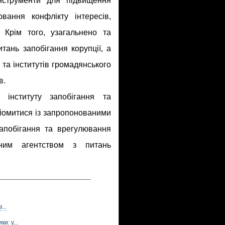
інструменти для підвищення
вання конфлікту інтересів,
Крім того, узагальнено та
тань запобігання корупції, а
та інститутів громадянського
в.
 інституту запобігання та
йомитися із запропонованими
апобігання та врегулювання
ьним агентством з питань
...
и: у...