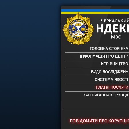
ГОЛОВНА СТОРІНКА
ІНФОРМАЦІЯ ПРО ЦЕНТР
КЕРІВНИЦТВО
ВИДИ ДОСЛІДЖЕНЬ
СИСТЕМА ЯКОСТІ
ПЛАТНІ ПОСЛУГИ
ЗАПОБІГАННЯ КОРУПЦІЇ
Черкаський НДЕКЦ МВС - Черкас
науково-дослідний експертно-
криміналістичний центр МВС Укр
- проведення всих видів судови
ПОВІДОМИТИ ПРО КОРУПЦІ
експертиз