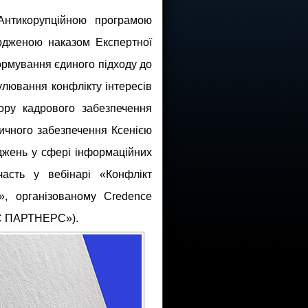
 Антикорупційною програмою
рдженою наказом Експертної
ормування єдиного підходу до
улювання конфлікту інтересів
ору кадрового забезпечення
ичного забезпечення Ксенією
джень у сфері інформаційних
асть у вебінарі «Конфлікт
», організованому Credence
НС ПАРТНЕРС»).