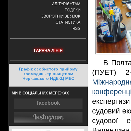
АБІТУРІЄНТАМ
ПОДЯКИ
ЗВОРОТНІЙ ЗВ'ЯЗОК
СТАТИСТИКА
RSS
ГАРЯЧА ЛІНІЯ
В Полта
Графік особистого прийому
(ПУЕТ) 
громадян керівництвом
Черкаського НДЕКЦ МВС
Міжнарод
конференц
МИ В СОЦІАЛЬНИХ МЕРЕЖАХ
експертизи
facebook
судовий ек
судової 
Валентина