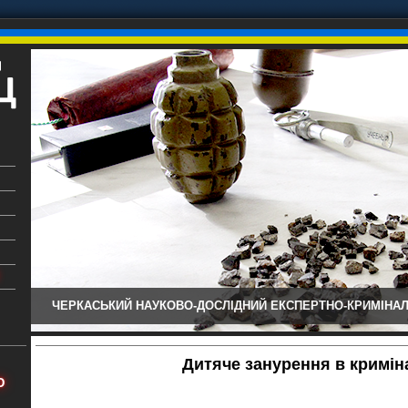
ЧЕРКАСЬКИЙ НАУКОВО-ДОСЛІДНИЙ ЕКСПЕРТНО-КРИМІНАЛ
ький
аїни
Дитяче занурення в кримін
х
Ю