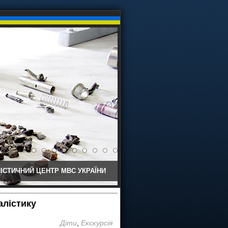
ІСТИЧНИЙ ЦЕНТР МВС УКРАЇНИ
алістику
Діти
,
Екскурсія