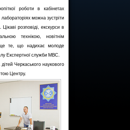
піткої роботи в кабінетах
 лабораторіях можна зустріти
. Цікаві розповіді, екскурси в
альною технікою, новітнім
 це те, що надихає молоде
ілу Експертної служби МВС.
а дітей Черкаського наукового
отою Центру.