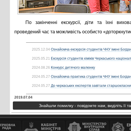
По закінченні екскурсії, діти та їхні вихо
проведений час та можливість особисто «доторкнутис
2025.12.04
Ознайомча екскурсія студентів ЧНУ імені Богдан
2025.05.21
Екскурсія студентів хіміків Черкаського націонал
2024.08.26
Конкурс дитячого малюнку
2024.05.27
Ознайомча практика студентів ЧНУ імені Богдан
2024.05.27
До черкаських експертів завітали старшокласни
2019.07.04
Знайшли помилку - повідомте нам, виділіть її т