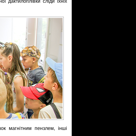
ої дактилоплівки сліди їхніх
ок магнітним пензлем, інші