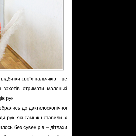
 відбитки своїх пальчиків – це
 захотів отримати маленькі
ів рук.
ебрались до дактилоскопічної
и рук, які самі ж і ставили їх
шлось без сувенірів – дітлахи