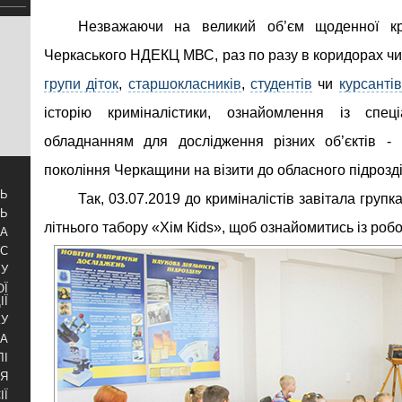
Незважаючи на великий об’єм щоденної кро
Черкаського НДЕКЦ МВС, раз по разу в коридорах чи
групи діток
,
старшокласників
,
студентів
чи
курсантів
історію криміналістики, ознайомлення із спеці
обладнанням для дослідження різних об’єктів -
покоління Черкащини на візити до обласного підрозд
ТЬ
Так, 03.07.2019 до криміналістів завітала групк
ТЬ
літнього табору «Хім Кіds», щоб ознайомитись із роб
ЗА
УС
БУ
ОЇ
ІЇ
КУ
РА
ЛІ
НЯ
ІЇ