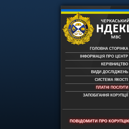
ГОЛОВНА СТОРІНКА
ІНФОРМАЦІЯ ПРО ЦЕНТР
КЕРІВНИЦТВО
ВИДИ ДОСЛІДЖЕНЬ
СИСТЕМА ЯКОСТІ
ПЛАТНІ ПОСЛУГИ
ЗАПОБІГАННЯ КОРУПЦІЇ
Черкаський НДЕКЦ МВС - Черкас
науково-дослідний експертно-
криміналістичний центр МВС Укр
- проведення всих видів судови
ПОВІДОМИТИ ПРО КОРУПЦІ
експертиз