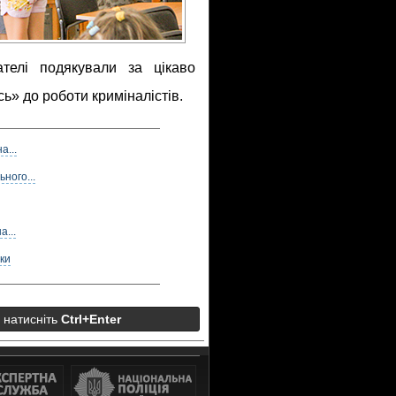
вателі подякували за цікаво
ь» до роботи криміналістів.
а...
ьного...
а...
ки
а натисніть
Ctrl+Enter