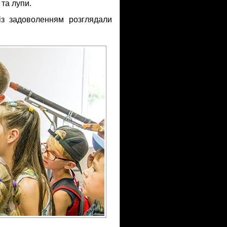
 та лупи.
із задоволенням розглядали