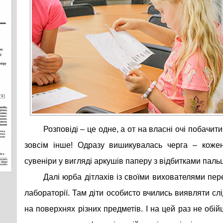
Розповіді – це одне, а от на власні очі побачити
зовсім інше! Одразу вишикувалась черга – кожен
сувеніри у вигляді аркушів паперу з відбитками пальц
Далі юрба дітлахів із своїми вихователями пер
лабораторії. Там діти особисто вчились виявляти слід
на поверхнях різних предметів. І на цей раз не обій