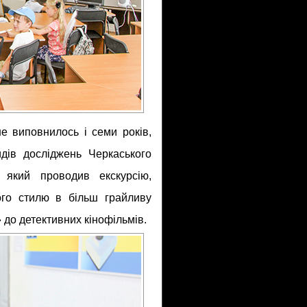
е виповнилось і семи років,
идів досліджень Черкаського
, який проводив екскурсію,
ого стилю в більш грайливу
 до детективних кінофільмів.