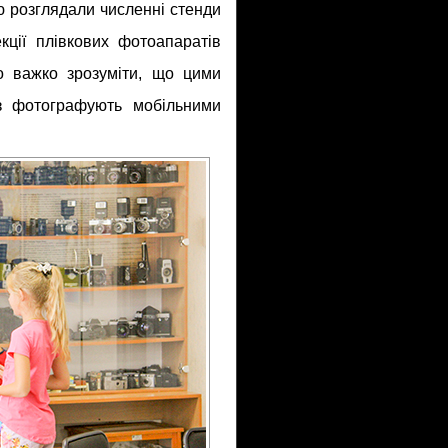
ю розглядали численні стенди
кції плівкових фотоапаратів
о важко зрозуміти, що цими
з фотографують мобільними