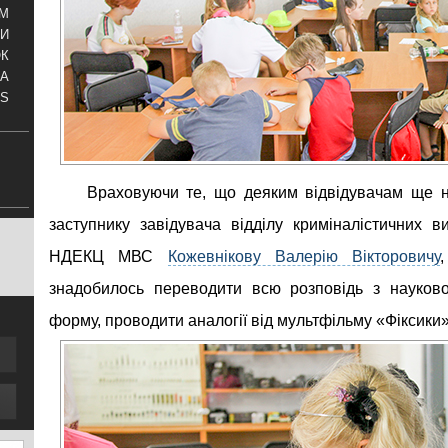
АМ
И
ОК
КА
S
Враховуючи те, що деяким відвідувачам ще н
заступнику завідувача відділу криміналістичних в
НДЕКЦ МВС
Кожевнікову Валерію Вікторовичу
знадобилось переводити всю розповідь з науков
форму, проводити аналогії від мультфільму «Фіксики»