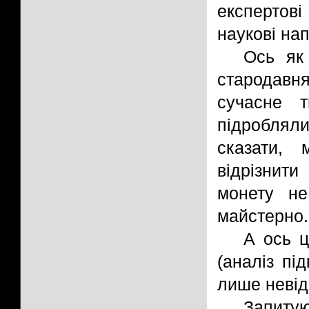
експертов
наукові на
Ось як 
стародавн
сучасне т
підроблял
сказати,
відрізнити
монету не
майстерно.
А ось ц
(аналіз пі
лише невід
Запитую