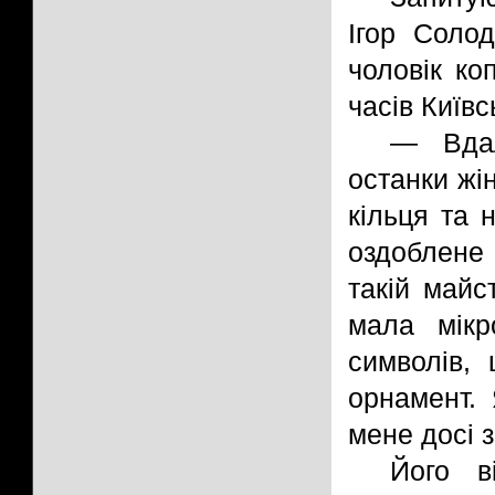
Ігор Солод
чоловік ко
часів Київс
— Вдал
останки жі
кільця та 
оздоблене 
такій майс
мала мікр
символів,
орнамент. 
мене досі з
Його в