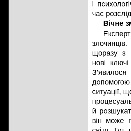
і психолог
час розслі
Вічне з
Експер
злочинців
щоразу з 
нові ключі
З’явилося
допомогою
ситуації, 
процесуаль
й розшукат
він може п
світу. Тут