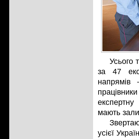
Усього 
за 47 екс
напрямів 
працівни
експертну 
мають зали
Звертаю
усієї Укра