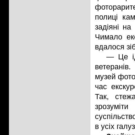
фоторарит
полиці кам
задіяні на
Чимало ек
вдалося зі
— Це ід
ветеранів.
музей фото
час екску
Так, стеж
зрозуміти
суспільств
в усіх галу