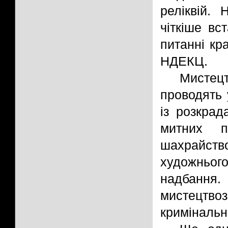
реліквій.
чіткіше вс
питанні кр
НДЕКЦ.
Мистец
проводять 
із розкрад
митних п
шахрайств
художньо
надбанн
мистецтво
кримінальн