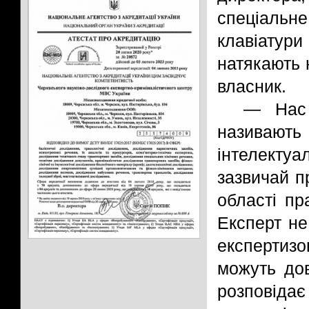
спеціальн
клавіатур
натякають 
власник.
— Нас 
називають
інтелектуа
зазвичай п
області пр
Експерт не
експертиз
можуть дов
розповід