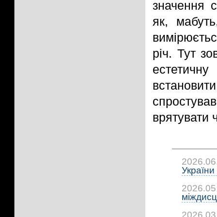
значення с
як, мабуть
вимірюєтьс
річ. Тут зо
естетичну 
встанов
спростува
врятувати 
2026.06
України 
2026.05
міждисц
2026.03