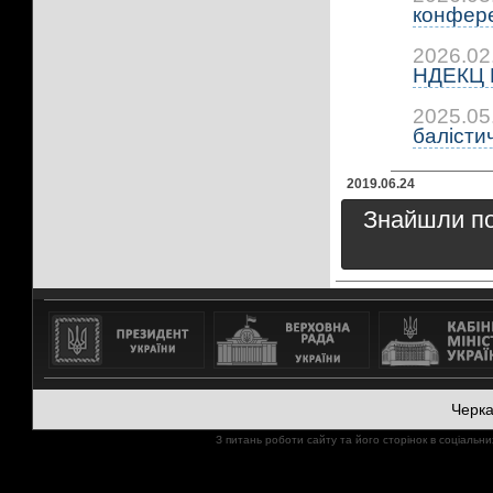
конфере
2026.02
НДЕКЦ М
2025.05
балісти
2019.06.24
Знайшли пом
Черк
З питань роботи сайту та його сторінок в соціал