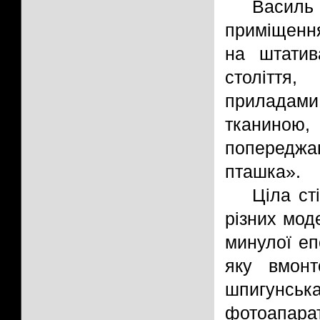
Василь
приміщення
на штатив
століття
прилада
тканино
попередж
пташка».
Ціла ст
різних мод
минулої еп
яку вмонт
шпигунськ
фотоапара