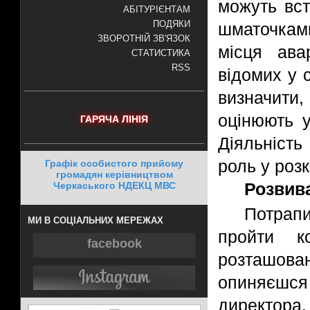
можуть вст
АБІТУРІЄНТАМ
ПОДЯКИ
шматочками
ЗВОРОТНІЙ ЗВ'ЯЗОК
місця ава
СТАТИСТИКА
RSS
відомих у с
визначити
оцінюють у
ГАРЯЧА ЛІНІЯ
Діяльність
роль у розк
Графік особистого прийому
громадян керівництвом
Розвив
Черкаського НДЕКЦ МВС
Потрапи
МИ В СОЦІАЛЬНИХ МЕРЕЖАХ
пройти ко
facebook
розташован
опиняєшся
директора