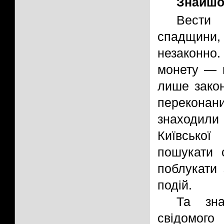
Знайшо
Вести 
спадщини
незаконно
монету — 
лише закон
переконан
знаходили
Київської
пошукати 
поблукати 
подій.
Та зна
свідомого