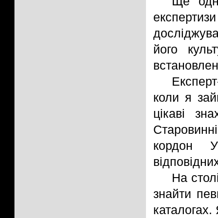
Ще одн
експерти
досліджува
його культ
встановлен
Експерт
коли я зай
цікаві зн
Старовинн
кордон У
відповідни
На стол
знайти пев
каталогах.