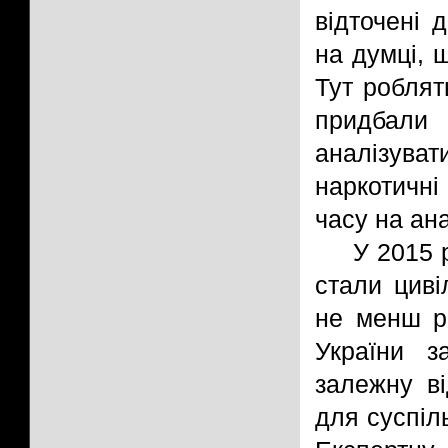
відточені 
на думці, 
Тут роблят
придбали
аналізуват
наркотичн
часу на ана
У 2015 
стали циві
не менш р
України з
залежну ві
для суспіл