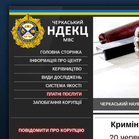
ГОЛОВНА СТОРІНКА
ІНФОРМАЦІЯ ПРО ЦЕНТР
КЕРІВНИЦТВО
ВИДИ ДОСЛІДЖЕНЬ
СИСТЕМА ЯКОСТІ
ПЛАТНІ ПОСЛУГИ
ЗАПОБІГАННЯ КОРУПЦІЇ
ЧЕРКАСЬКИЙ НАУК
Черкаський НДЕКЦ МВС - Черкаський
науково-дослідний експертно-
криміналістичний центр МВС України
Кримін
- проведення всих видів судових
ПОВІДОМИТИ ПРО КОРУПЦІЮ
експертиз
20 черв