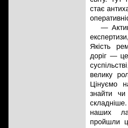
стає антих
оперативні
— Актив
експертиз
Якість ре
доріг — це
суспільст
велику рол
Цінуємо н
знайти чи
складніше
наших ла
пройшли ц