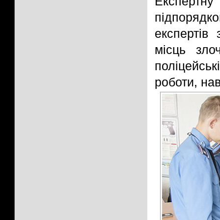
Експер
підпорядко
експертів
місць зло
поліцейсь
роботи, на