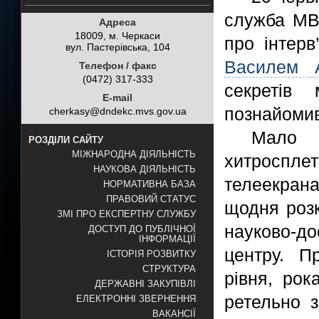
служба МВ
Адреса
18009, м. Черкаси
про інтерв
вул. Пастерівська, 104
Василем 
Телефон / факс
(0472) 317-333
секретів
E-mail
познайоми
cherkasy@dndekc.mvs.gov.ua
Мало 
РОЗДІЛИ САЙТУ
МІЖНАРОДНА ДІЯЛЬНІСТЬ
хитросплет
НАУКОВА ДІЯЛЬНІСТЬ
телеекрана
НОРМАТИВНА БАЗА
ПРАВОВИЙ СТАТУС
щодня розк
ЗМІ ПРО ЕКСПЕРТНУ СЛУЖБУ
науково-д
ДОСТУП ДО ПУБЛІЧНОЇ
ІНФОРМАЦІЇ
центру. П
ІСТОРІЯ РОЗВИТКУ
СТРУКТУРА
рівня, рок
ДЕРЖАВНІ ЗАКУПІВЛІ
ретельно з
ЕЛЕКТРОННІ ЗВЕРНЕННЯ
ВАКАНСІЇ