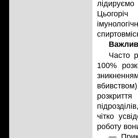
лідируємо
Цьогоріч 
імунолог
спиртовміс
Важливі
Часто р
100% розк
зникненням
вбивством)
розкриття
підрозділі
чітко усві
роботу вон
— Прик