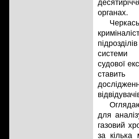
десятиріч
органах.
Черкас
криміналі
підрозділ
системи 
судової ек
ставить
досліджен
відвідувачі
Оглядаю
для аналіз
газовий хр
за кілька 