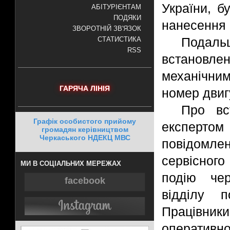
України, б
АБІТУРІЄНТАМ
ПОДЯКИ
нанесення 
ЗВОРОТНІЙ ЗВ'ЯЗОК
Подал
СТАТИСТИКА
RSS
встановлен
механічни
ГАРЯЧА ЛІНІЯ
номер двиг
Про вс
Графік особистого прийому
експерт
громадян керівництвом
Черкаського НДЕКЦ МВС
повідомл
сервісного
МИ В СОЦІАЛЬНИХ МЕРЕЖАХ
подію чер
facebook
відділу п
Працівники
оперативно