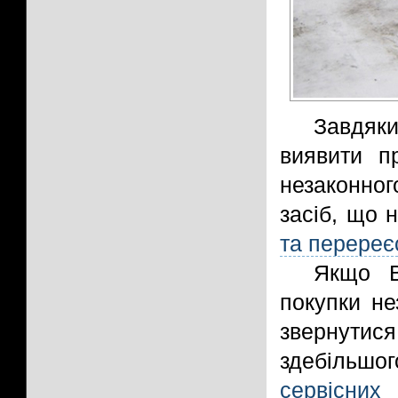
Завдяк
виявити пр
незаконно
засіб, що 
та перереє
Якщо В
покупки не
звернутися
здебіль
сервісних