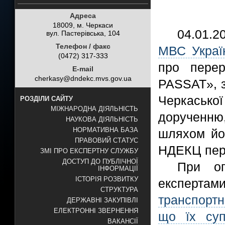
Адреса
18009, м. Черкаси
04.01.2
вул. Пастерівська, 104
Телефон / факс
МВС Укра
(0472) 317-333
про пере
E-mail
cherkasy@dndekc.mvs.gov.ua
PASSAT», з
Черкасько
РОЗДІЛИ САЙТУ
МІЖНАРОДНА ДІЯЛЬНІСТЬ
дорученню
НАУКОВА ДІЯЛЬНІСТЬ
НОРМАТИВНА БАЗА
шляхом йог
ПРАВОВИЙ СТАТУС
НДЕКЦ пер
ЗМІ ПРО ЕКСПЕРТНУ СЛУЖБУ
ДОСТУП ДО ПУБЛІЧНОЇ
При ог
ІНФОРМАЦІЇ
ІСТОРІЯ РОЗВИТКУ
експертам
СТРУКТУРА
транспортн
ДЕРЖАВНІ ЗАКУПІВЛІ
ЕЛЕКТРОННІ ЗВЕРНЕННЯ
що їх суп
ВАКАНСІЇ