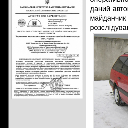
даний авто
майданчик
розслідува