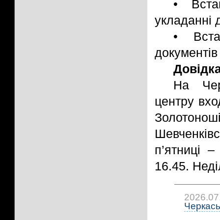
• Вста
укладанні 
• Вста
документів 
Довідк
На Чер
центру вход
Золотон
Шевченків
п’ятниці –
16.45. Неді
2026.07
Черкась