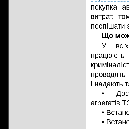
покупка а
витрат, то
поспішати 
Що можн
У всіх
працюють 
криміналі
проводять 
і надають т
• Досл
агрегатів Т
• Встан
• Встан