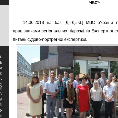
час»
14.06.2018 на базі ДНДЕКЦ МВС України 
працівниками регіональних підрозділів Експертної
питань судово-портретної експертизи.
ТЬ
ТЬ
ЗА
УС
БУ
ОЇ
ІЇ
КУ
РА
ЛІ
НЯ
ІЇ