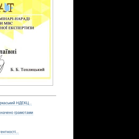
ркаський НДЕКЦ...
значено грамотами
нтності...