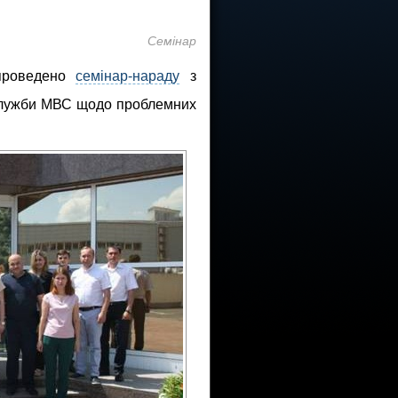
Семінар
проведено
семінар-нараду
з
 служби МВС щодо проблемних