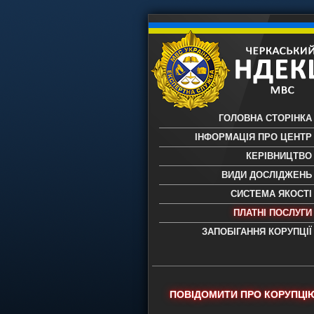
ГОЛОВНА СТОРІНКА
ІНФОРМАЦІЯ ПРО ЦЕНТР
КЕРІВНИЦТВО
ВИДИ ДОСЛІДЖЕНЬ
СИСТЕМА ЯКОСТІ
ПЛАТНІ ПОСЛУГИ
ЗАПОБІГАННЯ КОРУПЦІЇ
Черкаський НДЕКЦ МВС - Черкас
науково-дослідний експертно-
криміналістичний центр МВС Укр
- проведення всих видів судови
ПОВІДОМИТИ ПРО КОРУПЦІ
експертиз