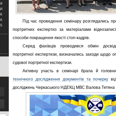
АМ
И
ОК
КА
Під час проведення семінару розглядались п
S
портретних експертиз за матеріалами відеозапис
способи покращення якості стоп-кадрів.
Серед фахівців проводився обмін досвід
портретної експертизи, визначались заходи щодо о
судової портретної експертизи.
Активну участь в семінарі брала й голов
технічного дослідження документів та почерку
від
досліджень Черкаського НДЕКЦ МВС Валова Тетяна 