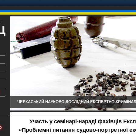
ЧЕРКАСЬКИЙ НАУКОВО-ДОСЛІДНИЙ ЕКСПЕРТНО-КРИМІНАЛ
ький
аїни
Участь у семінарі-нараді фахівців Ек
х
Ю
«Проблемні питання судово-портретної ек