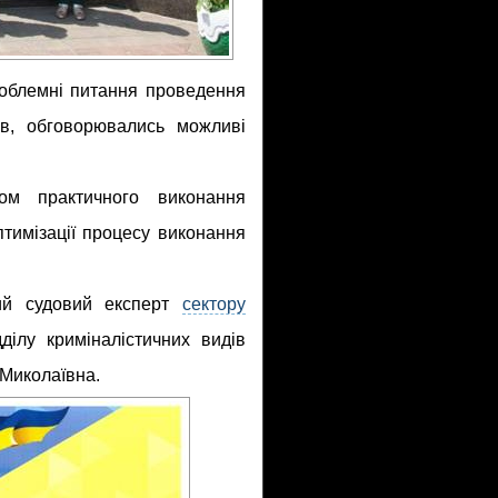
роблемні питання проведення
ів, обговорювались можливі
ом практичного виконання
птимізації процесу виконання
ний судовий експерт
сектору
ділу криміналістичних видів
Миколаївна.