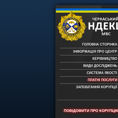
ГОЛОВНА СТОРІНКА
ІНФОРМАЦІЯ ПРО ЦЕНТР
КЕРІВНИЦТВО
ВИДИ ДОСЛІДЖЕНЬ
СИСТЕМА ЯКОСТІ
ПЛАТНІ ПОСЛУГИ
ЗАПОБІГАННЯ КОРУПЦІЇ
Черкаський НДЕКЦ МВС - Черкас
науково-дослідний експертно-
криміналістичний центр МВС Укр
- проведення всих видів судови
ПОВІДОМИТИ ПРО КОРУПЦІ
експертиз