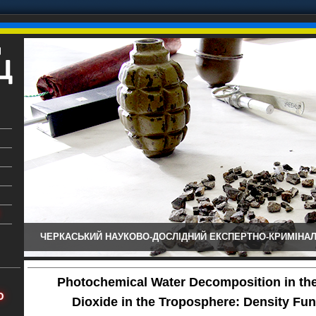
ЧЕРКАСЬКИЙ НАУКОВО-ДОСЛІДНИЙ ЕКСПЕРТНО-КРИМІНАЛ
ький
аїни
Photochemical Water Decomposition in the
х
Ю
Dioxide in the Troposphere: Density Fun