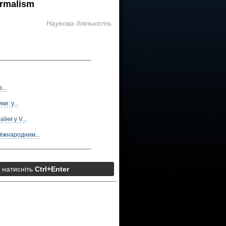
rmalism
Наукова діяльність
...
и: у...
ни у V...
міжнародним...
а натисніть
Ctrl+Enter