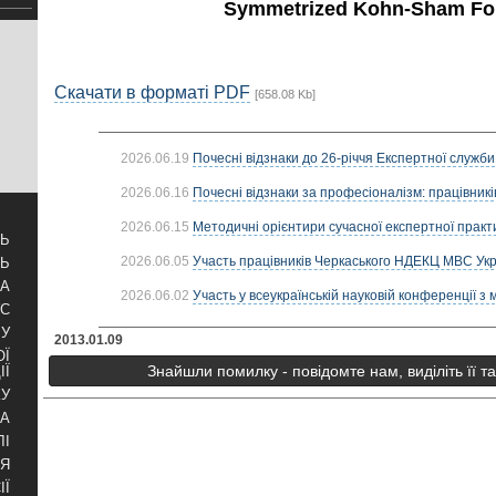
Symmetrized Kohn-Sham Fo
Скачати в форматі PDF
[658.08 Kb]
2026.06.19
Почесні відзнаки до 26-річчя Експертної служби
2026.06.16
Почесні відзнаки за професіоналізм: працівників
2026.06.15
Методичні орієнтири сучасної експертної практик
ТЬ
2026.06.05
Участь працівників Черкаського НДЕКЦ МВС Украї
ТЬ
ЗА
2026.06.02
Участь у всеукраїнській науковій конференції з 
УС
БУ
2013.01.09
ОЇ
Знайшли помилку - повідомте нам, виділіть її т
ІЇ
КУ
РА
ЛІ
НЯ
ІЇ