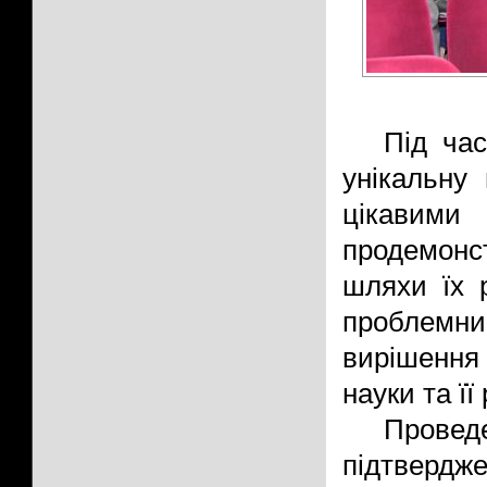
Під час
унікальну
цікавим
продемон
шляхи їх 
проблемн
вирішення 
науки та її
Прове
підтвердж