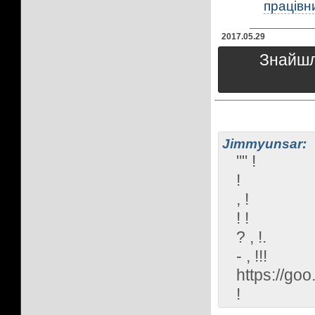
працівни
2017.05.29
Знайшли
Jimmyunsar:
"" !
!
, !
! !
? , !.
- , !!!
https://goo
!