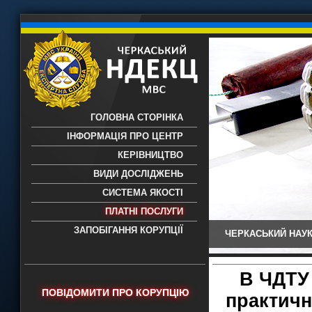
ГОЛОВНА СТОРІНКА
ІНФОРМАЦІЯ ПРО ЦЕНТР
КЕРІВНИЦТВО
ВИДИ ДОСЛІДЖЕНЬ
СИСТЕМА ЯКОСТІ
ПЛАТНІ ПОСЛУГИ
ЗАПОБІГАННЯ КОРУПЦІЇ
ЧЕРКАСЬКИЙ НАУК
Черкаський НДЕКЦ МВС - Черкаський
науково-дослідний експертно-
криміналістичний центр МВС України
В ЧДТУ
- проведення всих видів судових
ПОВІДОМИТИ ПРО КОРУПЦІЮ
практичн
експертиз