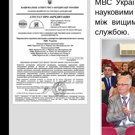
МВС Украї
науковими 
між вищим
службою.