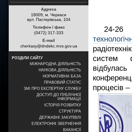
Адреса
18009, м. Черкаси
вул. Пастерівська, 104
Телефон / факс
24-26
(0472) 317-333
технологі
E-mail
cherkasy@dndekc.mvs.gov.ua
радіотехні
систем ф
РОЗДІЛИ САЙТУ
МІЖНАРОДНА ДІЯЛЬНІСТЬ
відбулас
НАУКОВА ДІЯЛЬНІСТЬ
конференц
НОРМАТИВНА БАЗА
ПРАВОВИЙ СТАТУС
процесів –
ЗМІ ПРО ЕКСПЕРТНУ СЛУЖБУ
ДОСТУП ДО ПУБЛІЧНОЇ
ІНФОРМАЦІЇ
ІСТОРІЯ РОЗВИТКУ
СТРУКТУРА
ДЕРЖАВНІ ЗАКУПІВЛІ
ЕЛЕКТРОННІ ЗВЕРНЕННЯ
ВАКАНСІЇ