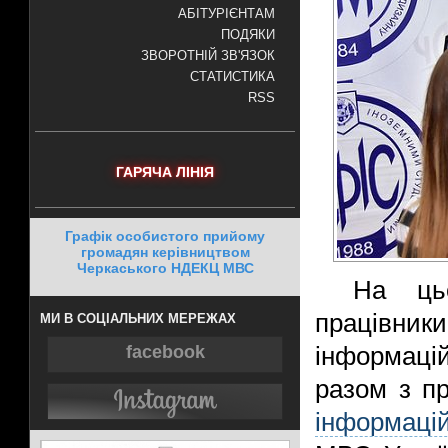
АБІТУРІЄНТАМ
ПОДЯКИ
ЗВОРОТНІЙ ЗВ'ЯЗОК
СТАТИСТИКА
RSS
ГАРЯЧА ЛІНІЯ
Графік особистого прийому
громадян керівництвом
Черкаського НДЕКЦ МВС
На цьо
працівни
МИ В СОЦІАЛЬНИХ МЕРЕЖАХ
facebook
інформаці
разом з п
інформаці