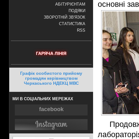
основні за
АБІТУРІЄНТАМ
ПОДЯКИ
ЗВОРОТНІЙ ЗВ'ЯЗОК
СТАТИСТИКА
RSS
ГАРЯЧА ЛІНІЯ
Графік особистого прийому
громадян керівництвом
Черкаського НДЕКЦ МВС
МИ В СОЦІАЛЬНИХ МЕРЕЖАХ
facebook
Продо
лаборатор