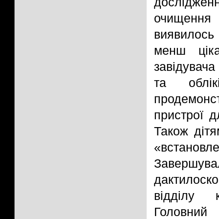
досліджен
очищення 
виявилось
менш цік
завідувача
та облі
продемон
пристрої д
Також дітя
«встано
Завершува
дактилоск
відділу к
Головний 