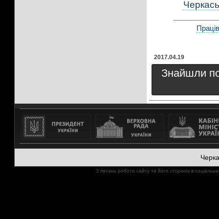
Черкась
Праців
2017.04.19
Знайшли пом
Черк
З питань роботи сайту та його сторінок в соціал