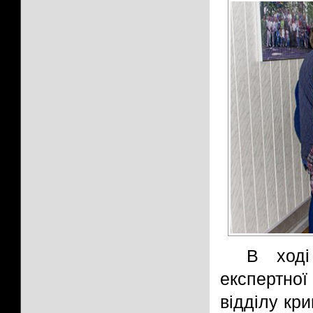
В ході
експертно
відділу кр