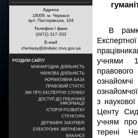
гумані
Адреса
18009, м. Черкаси
вул. Пастерівська, 104
Телефон / факс
В рамк
(0472) 317-333
Експертно
E-mail
cherkasy@dndekc.mvs.gov.ua
працівник
учнями 1
РОЗДІЛИ САЙТУ
МІЖНАРОДНА ДІЯЛЬНІСТЬ
правового
НАУКОВА ДІЯЛЬНІСТЬ
ознайомчі
НОРМАТИВНА БАЗА
ПРАВОВИЙ СТАТУС
ознайомчої
ЗМІ ПРО ЕКСПЕРТНУ СЛУЖБУ
ДОСТУП ДО ПУБЛІЧНОЇ
з наукової
ІНФОРМАЦІЇ
Центу
Сид
ІСТОРІЯ РОЗВИТКУ
СТРУКТУРА
учням про
ДЕРЖАВНІ ЗАКУПІВЛІ
ЕЛЕКТРОННІ ЗВЕРНЕННЯ
терені Че
ВАКАНСІЇ