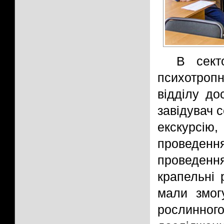
В сект
психотропн
відділу до
завідувач 
екскурсію
проведення
проведенн
крапельні 
мали змог
рослинно