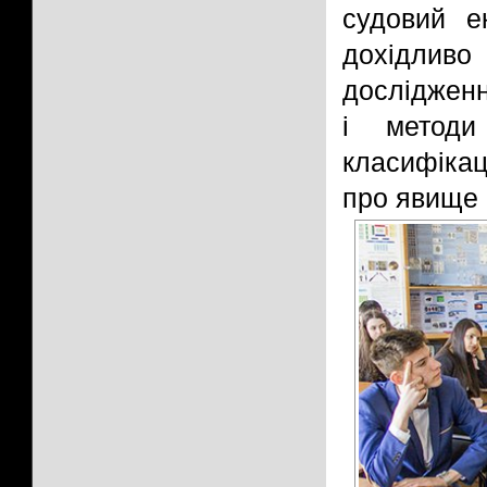
судовий 
дохідлив
дослідженн
і методи
класифікац
про явище 