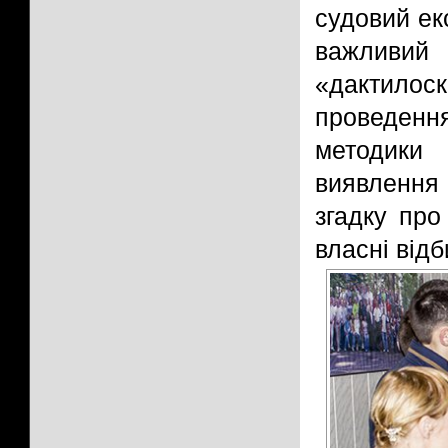
судовий ек
важливи
«дактилос
проведенн
методики
виявлення 
згадку про
власні відб