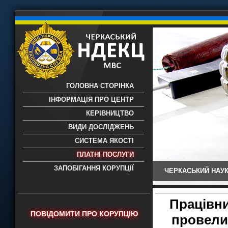
ГОЛОВНА СТОРІНКА
ІНФОРМАЦІЯ ПРО ЦЕНТР
КЕРІВНИЦТВО
ВИДИ ДОСЛІДЖЕНЬ
СИСТЕМА ЯКОСТІ
ПЛАТНІ ПОСЛУГИ
ЗАПОБІГАННЯ КОРУПЦІЇ
ЧЕРКАСЬКИЙ НАУК
Черкаський НДЕКЦ МВС - Черкаський
науково-дослідний експертно-
криміналістичний центр МВС України
Працівн
- проведення всих видів судових
ПОВІДОМИТИ ПРО КОРУПЦІЮ
провели 
експертиз