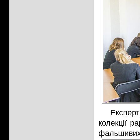
Експер
колекції р
фальшивих 