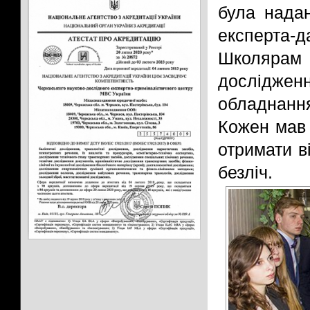
була надан
експерта-
Школярам
дослідженн
обладнанн
Кожен мав 
отримати в
безліч.