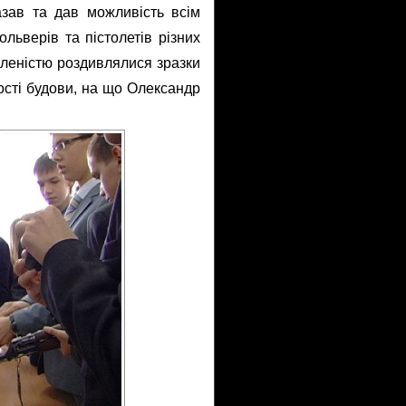
азав та дав можливість всім
льверів та пістолетів різних
вленістю роздивлялися зразки
вості будови, на що Олександр