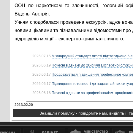
ООН по наркотикам та злочинності, головний офі
Відень, Австрія.
Учням сподобалася проведена екскурсія, адже вона
новими цікавими та пізнавальними відомостями про д
підрозділів міліції – експертно-криміналістичного.
2026.07.15
Міжнародний стандарт якості підтверджено: Че
2026.06.19
Почесні відзнаки до 26-річчя Експертної служби
2026.06.17
Продовжується підвищення професійної компете
2026.06.17
Підвищення готовності до надзвичайних ситуацій
2026.06.16
Почесні відзнаки за професіоналізм: працівників
2013.02.20
Знайшли помилку - повідомте нам, виділіть її т