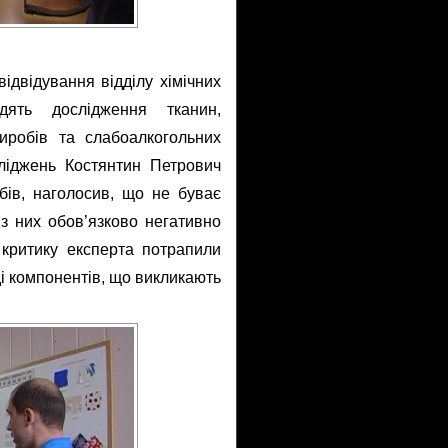
ідвідування відділу хімічних
дять дослідження тканин,
виробів та слабоалкогольних
сліджень Костянтин Петрович
бів, наголосив, що не буває
 з них обов’язково негативно
 критику експерта потрапили
аді компонентів, що викликають