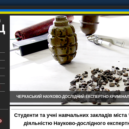
ЧЕРКАСЬКИЙ НАУКОВО-ДОСЛІДНИЙ ЕКСПЕРТНО-КРИМІНАЛ
ький
аїни
Студенти та учні навчальних закладів міст
х
Ю
діяльністю Науково-дослідного експерт