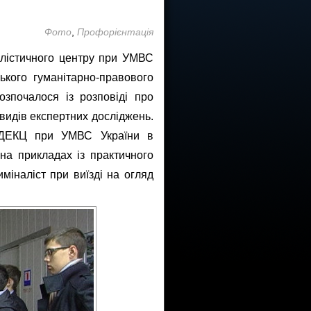
Фото
,
Профорієнтація
алістичного центру при УМВС
ського гуманітарно-правового
озпочалося із розповіді про
 видів експертних досліджень.
 НДЕКЦ при УМВС України в
на прикладах із практичного
міналіст при виїзді на огляд