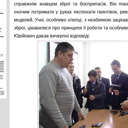
справжнім знавцем зброї та боєприпасів. Він пок
охочим потримати у руках експонати гвинтівок, рево
моделей. Учні, особливо хлопці, з неабиякою заціка
зброї, цікавилися про принципи її роботи та особли
Юрійович давав вичерпні відповіді.