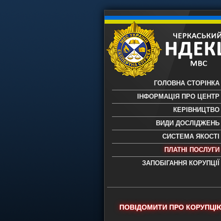
ГОЛОВНА СТОРІНКА
ІНФОРМАЦІЯ ПРО ЦЕНТР
КЕРІВНИЦТВО
ВИДИ ДОСЛІДЖЕНЬ
СИСТЕМА ЯКОСТІ
ПЛАТНІ ПОСЛУГИ
ЗАПОБІГАННЯ КОРУПЦІЇ
Черкаський НДЕКЦ МВС - Черкас
науково-дослідний експертно-
криміналістичний центр МВС Укр
- проведення всих видів судови
ПОВІДОМИТИ ПРО КОРУПЦІ
експертиз