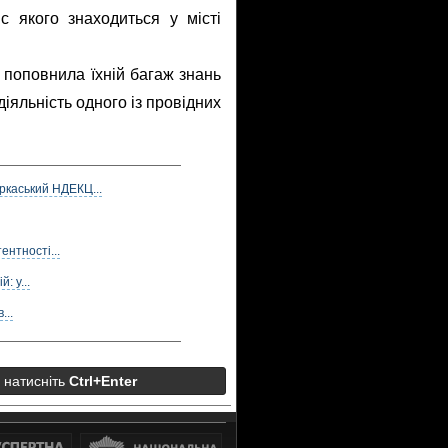
с якого знаходиться у місті
 поповнила їхній багаж знань
іяльність одного із провідних
ркаський НДЕКЦ...
нтності...
: у...
...
а натисніть
Ctrl+Enter