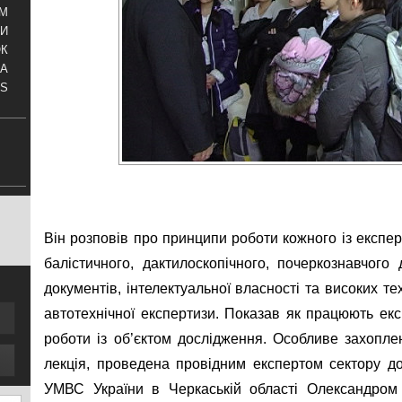
АМ
И
ОК
КА
S
Він розповів про принципи роботи кожного із експер
балістичного, дактилоскопічного, почеркознавчого
документів, інтелектуальної власності та високих тех
автотехнічної експертизи. Показав як працюють ек
роботи із об’єктом дослідження. Особливе захопле
лекція, проведена провідним експертом сектору 
УМВС України в Черкаській області Олександром