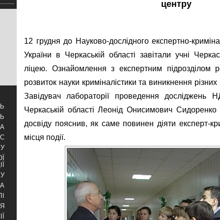
центру
12 грудня до Науково-дослідного експертно-кримін
України в Черкаській області завітали учні Черка
ліцею. Ознайомлення з експертним підрозділом р
розвиток науки криміналістики та виникнення різних
Завідувач лабораторії проведення досліджень
ТЬ
Черкаській області Леонід Онисимович Сидоренко 
ТЬ
досвіду пояснив, як саме повинен діяти експерт-кри
ЗА
місця події.
УС
БУ
ОЇ
ІЇ
КУ
РА
ЛІ
НЯ
ІЇ