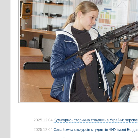
2025.12.04
Культурно-історична спадщина України: перспек
2025.12.04
Ознайомча екскурсія студентів ЧНУ імені Богдан