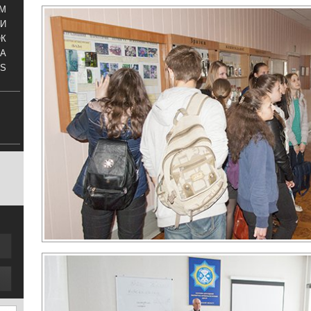
АМ
И
ОК
КА
S