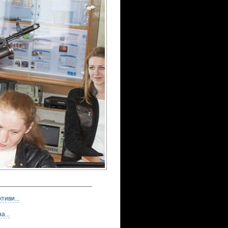
тиви...
а...