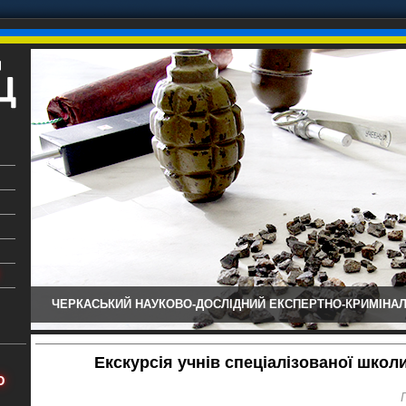
ЧЕРКАСЬКИЙ НАУКОВО-ДОСЛІДНИЙ ЕКСПЕРТНО-КРИМІНАЛ
ький
аїни
Екскурсія учнів спеціалізованої школи 
х
Ю