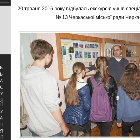
20 трваня 2016 року відбулась екскурсія учнів спеціал
№ 13 Черкаської міської ради Черкас
ТЬ
ТЬ
ЗА
УС
БУ
ОЇ
ІЇ
КУ
РА
ЛІ
НЯ
ІЇ