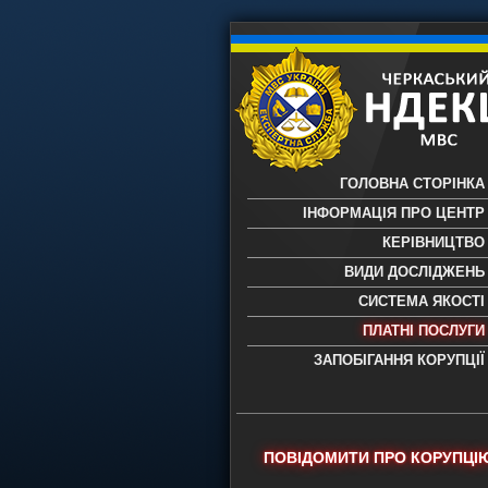
ГОЛОВНА СТОРІНКА
ІНФОРМАЦІЯ ПРО ЦЕНТР
КЕРІВНИЦТВО
ВИДИ ДОСЛІДЖЕНЬ
СИСТЕМА ЯКОСТІ
ПЛАТНІ ПОСЛУГИ
ЗАПОБІГАННЯ КОРУПЦІЇ
Черкаський НДЕКЦ МВС - Черкас
науково-дослідний експертно-
криміналістичний центр МВС Укр
- проведення всих видів судови
ПОВІДОМИТИ ПРО КОРУПЦІ
експертиз