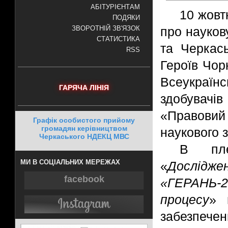
АБІТУРІЄНТАМ
10 жовт
ПОДЯКИ
про науко
ЗВОРОТНІЙ ЗВ'ЯЗОК
СТАТИСТИКА
та Черкась
RSS
Героїв Чор
Всеукраїн
ГАРЯЧА ЛІНІЯ
здобувачі
«Правовий
Графік особистого прийому
громадян керівництвом
наукового 
Черкаського НДЕКЦ МВС
В пле
МИ В СОЦІАЛЬНИХ МЕРЕЖАХ
«
Дослідж
facebook
«ГЕРАНЬ-
процесу
» 
забезп