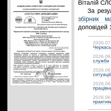
Віталій С
За резу
збірник ма
доповідей 
2026.07
Черкась
2026.06
служби
2026.06
ситуацій:
2026.06
працівни
2026.06
практики: