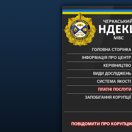
ГОЛОВНА СТОРІНКА
ІНФОРМАЦІЯ ПРО ЦЕНТР
КЕРІВНИЦТВО
ВИДИ ДОСЛІДЖЕНЬ
СИСТЕМА ЯКОСТІ
ПЛАТНІ ПОСЛУГИ
ЗАПОБІГАННЯ КОРУПЦІЇ
Черкаський НДЕКЦ МВС - Черкас
науково-дослідний експертно-
криміналістичний центр МВС Укр
- проведення всих видів судови
ПОВІДОМИТИ ПРО КОРУПЦІ
експертиз