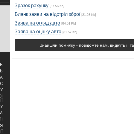
Зразок рахунку
[37.56 Kb]
Бланк заяви на відстріл зброї
[21.26 Kb]
Заява на огляд авто
[84.51 Kb]
Заява на оцінку авто
[81.57 Kb]
Знайшли помилку - повідомте нам, виділіть її т
ТЬ
ТЬ
ЗА
УС
БУ
ОЇ
ІЇ
КУ
РА
ЛІ
НЯ
ІЇ