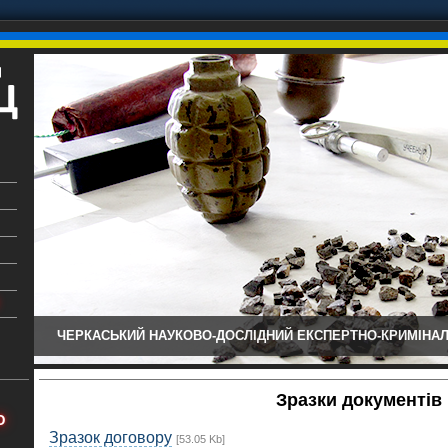
ЧЕРКАСЬКИЙ НАУКОВО-ДОСЛІДНИЙ ЕКСПЕРТНО-КРИМІНАЛ
ький
аїни
Зразки документів
х
Ю
Зразок договору
[53.05 Kb]