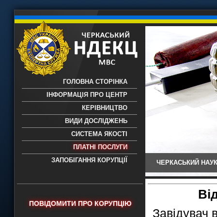
ГОЛОВНА СТОРІНКА
ІНФОРМАЦІЯ ПРО ЦЕНТР
КЕРІВНИЦТВО
ВИДИ ДОСЛІДЖЕНЬ
СИСТЕМА ЯКОСТІ
ПЛАТНІ ПОСЛУГИ
ЗАПОБІГАННЯ КОРУПЦІЇ
ЧЕРКАСЬКИЙ НАУК
Черкаський НДЕКЦ МВС - Черкаський
науково-дослідний експертно-
криміналістичний центр МВС України
Ві
- проведення всих видів судових
ПОВІДОМИТИ ПРО КОРУПЦІЮ
експертиз
Завідувач 