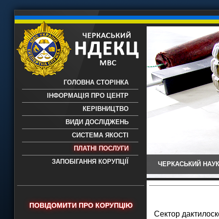
ГОЛОВНА СТОРІНКА
ІНФОРМАЦІЯ ПРО ЦЕНТР
КЕРІВНИЦТВО
ВИДИ ДОСЛІДЖЕНЬ
СИСТЕМА ЯКОСТІ
ПЛАТНІ ПОСЛУГИ
ЗАПОБІГАННЯ КОРУПЦІЇ
ЧЕРКАСЬКИЙ НАУК
Черкаський НДЕКЦ МВС - Черкаський
науково-дослідний експертно-
криміналістичний центр МВС України
- проведення всих видів судових
ПОВІДОМИТИ ПРО КОРУПЦІЮ
експертиз
Cектор дактилоск