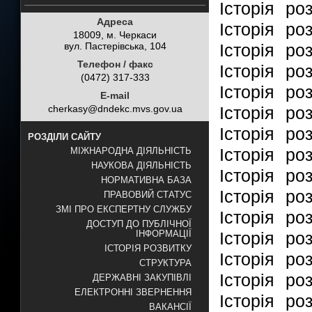
Історія ро
Адреса
Історія ро
18009, м. Черкаси
вул. Пастерівська, 104
Історія ро
Телефон / факс
Історія ро
(0472) 317-333
Історія ро
E-mail
cherkasy@dndekc.mvs.gov.ua
Історія ро
Історія ро
РОЗДІЛИ САЙТУ
Історія ро
МІЖНАРОДНА ДІЯЛЬНІСТЬ
НАУКОВА ДІЯЛЬНІСТЬ
Історія ро
НОРМАТИВНА БАЗА
Історія ро
ПРАВОВИЙ СТАТУС
ЗМІ ПРО ЕКСПЕРТНУ СЛУЖБУ
Історія ро
ДОСТУП ДО ПУБЛІЧНОЇ
ІНФОРМАЦІЇ
Історія ро
ІСТОРІЯ РОЗВИТКУ
Історія ро
СТРУКТУРА
Історія ро
ДЕРЖАВНІ ЗАКУПІВЛІ
ЕЛЕКТРОННІ ЗВЕРНЕННЯ
Історія ро
ВАКАНСІЇ