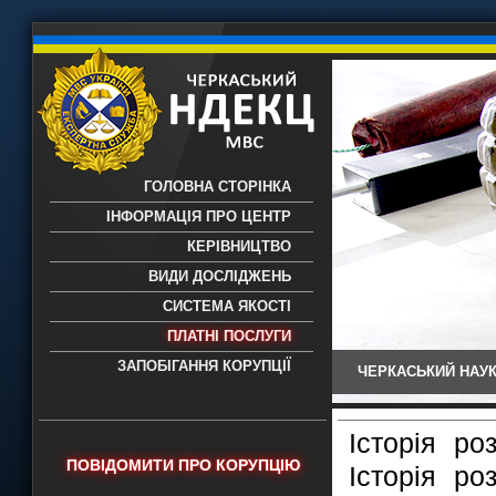
ГОЛОВНА СТОРІНКА
ІНФОРМАЦІЯ ПРО ЦЕНТР
КЕРІВНИЦТВО
ВИДИ ДОСЛІДЖЕНЬ
СИСТЕМА ЯКОСТІ
ПЛАТНІ ПОСЛУГИ
ЗАПОБІГАННЯ КОРУПЦІЇ
ЧЕРКАСЬКИЙ НАУК
Черкаський НДЕКЦ МВС - Черкаський
науково-дослідний експертно-
криміналістичний центр МВС України
Історія ро
- проведення всих видів судових
ПОВІДОМИТИ ПРО КОРУПЦІЮ
Історія ро
експертиз