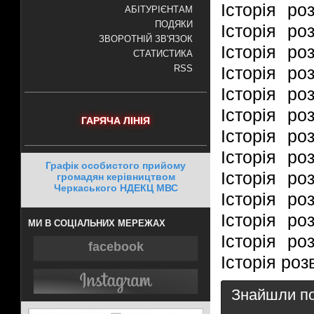
Історія ро
АБІТУРІЄНТАМ
ПОДЯКИ
Історія ро
ЗВОРОТНІЙ ЗВ'ЯЗОК
Історія ро
СТАТИСТИКА
RSS
Історія ро
Історія ро
Історія ро
ГАРЯЧА ЛІНІЯ
Історія ро
Історія ро
Графік особистого прийому
Історія ро
громадян керівництвом
Черкаського НДЕКЦ МВС
Історія ро
Історія ро
МИ В СОЦІАЛЬНИХ МЕРЕЖАХ
Історія ро
facebook
Історія роз
Знайшли пом