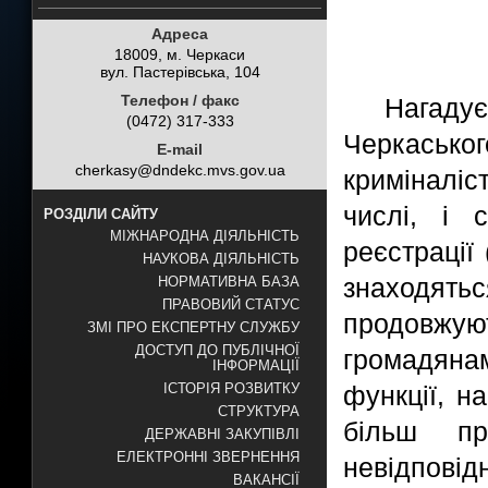
Адреса
18009, м. Черкаси
вул. Пастерівська, 104
Телефон / факс
Нагадує
(0472) 317-333
Черкаськ
E-mail
cherkasy@dndekc.mvs.gov.ua
криміналі
числі, і 
РОЗДІЛИ САЙТУ
МІЖНАРОДНА ДІЯЛЬНІСТЬ
реєстрації
НАУКОВА ДІЯЛЬНІСТЬ
знаходятьс
НОРМАТИВНА БАЗА
ПРАВОВИЙ СТАТУС
продовжую
ЗМІ ПРО ЕКСПЕРТНУ СЛУЖБУ
ДОСТУП ДО ПУБЛІЧНОЇ
громадян
ІНФОРМАЦІЇ
функції, н
ІСТОРІЯ РОЗВИТКУ
СТРУКТУРА
більш пр
ДЕРЖАВНІ ЗАКУПІВЛІ
ЕЛЕКТРОННІ ЗВЕРНЕННЯ
невідпові
ВАКАНСІЇ