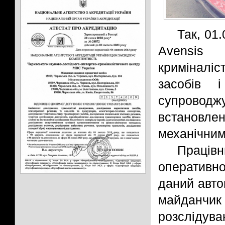
Так, 01
Avensis
криміналі
засобів 
супровод
встановл
механічним
Працівн
оперативно
даний авто
майданчик
розслідува