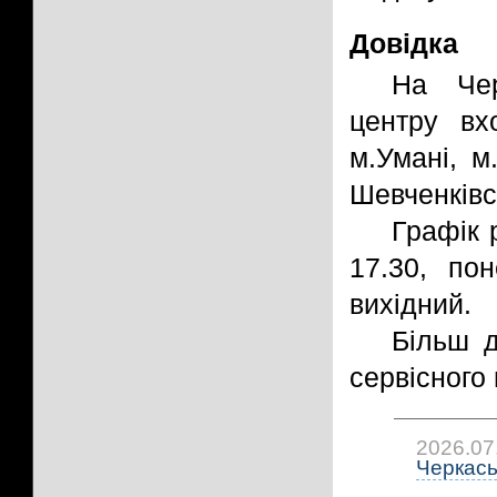
Довідка
На Чер
центру вхо
м.Умані, м
Шевченківс
Графік 
17.30, по
вихідний.
Більш д
сервісного
2026.07
Черкась