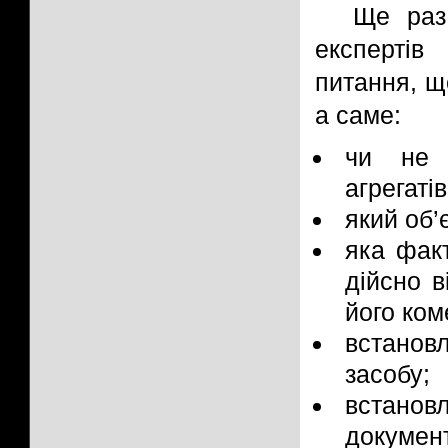
Ще раз
експертів
питання, щ
а саме:
чи не 
агрегаті
який об’
яка факт
дійсно 
його ком
встанов
засобу;
встано
документ