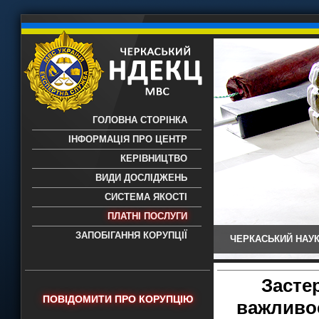
ГОЛОВНА СТОРІНКА
ІНФОРМАЦІЯ ПРО ЦЕНТР
КЕРІВНИЦТВО
ВИДИ ДОСЛІДЖЕНЬ
СИСТЕМА ЯКОСТІ
ПЛАТНІ ПОСЛУГИ
ЗАПОБІГАННЯ КОРУПЦІЇ
ЧЕРКАСЬКИЙ НАУК
Черкаський НДЕКЦ МВС - Черкаський
науково-дослідний експертно-
криміналістичний центр МВС України
Засте
- проведення всих видів судових
ПОВІДОМИТИ ПРО КОРУПЦІЮ
важливос
експертиз