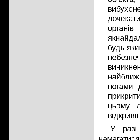
вибухо
дочека
органі
якнайда
будь-як
небезпе
виникне
найближ
ногами 
прикрити
цьому 
відкривш
У разі
намагатис