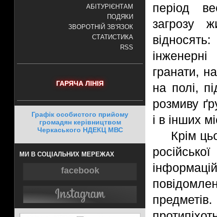
період ве
АБІТУРІЄНТАМ
ПОДЯКИ
загрозу 
ЗВОРОТНІЙ ЗВ'ЯЗОК
відносять
СТАТИСТИКА
RSS
інженерні
гранати, на
ГАРЯЧА ЛІНІЯ
на полі, п
розмиву ґр
Графік особистого прийому
і в інших м
громадян керівництвом
Черкаського НДЕКЦ МВС
Крім цьо
російсько
МИ В СОЦІАЛЬНИХ МЕРЕЖАХ
інформацій
facebook
повідомл
предметі
протипіхо