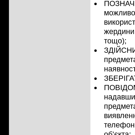
ПОЗНАЧИ
можливо
використ
жердини,
тощо);
ЗДІЙСН
предмет
наявност
ЗБЕРІГАТ
ПОВІДО
надавш
предмет
виявле
телефона
об’єкта;