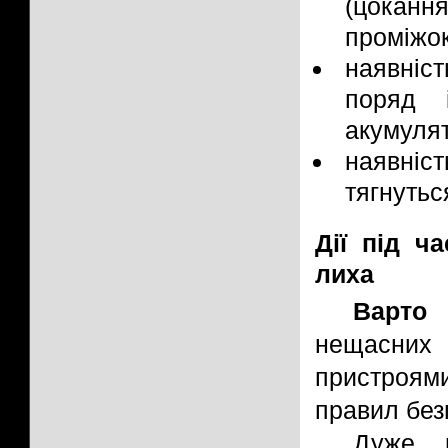
(цокан
проміжок
наявніс
поряд 
акумуля
наявні
тягнутьс
Дії під ч
лиха
Варто 
нещасних 
пристроям
правил без
Дуже в