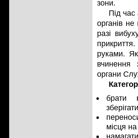
зони.
Під час
органів не 
разі вибух
прикриття
руками. Як
вчинення 
органи Слу
Катего
брати 
зберігат
перенос
місця на
намагати