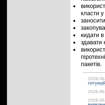
викорис
класти у
заносити
закопува
кидати в
здавати 
викорис
піротех
пакетів.
2026.06
ситуацій:
2026.06
2026.05
виявлено