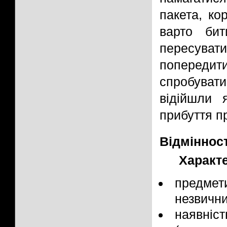
пакета, ко
варто би
пересуват
попередит
спробува
відійшли 
прибуття п
Відмінност
Характе
предме
незвични
наявніс