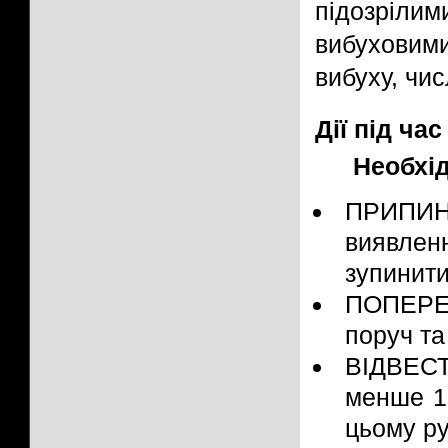
підозріли
вибуховими
вибуху, чи
Дії під ча
Необхід
ПРИПИНИ
виявле
зупинити
ПОПЕРЕД
поруч та 
ВІДВЕСТ
менше 10
цьому ру