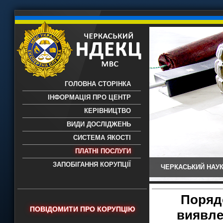
ГОЛОВНА СТОРІНКА
ІНФОРМАЦІЯ ПРО ЦЕНТР
КЕРІВНИЦТВО
ВИДИ ДОСЛІДЖЕНЬ
СИСТЕМА ЯКОСТІ
ПЛАТНІ ПОСЛУГИ
ЗАПОБІГАННЯ КОРУПЦІЇ
ЧЕРКАСЬКИЙ НАУК
Черкаський НДЕКЦ МВС - Черкаський
науково-дослідний експертно-
криміналістичний центр МВС України
Порядо
- проведення всих видів судових
ПОВІДОМИТИ ПРО КОРУПЦІЮ
виявле
експертиз