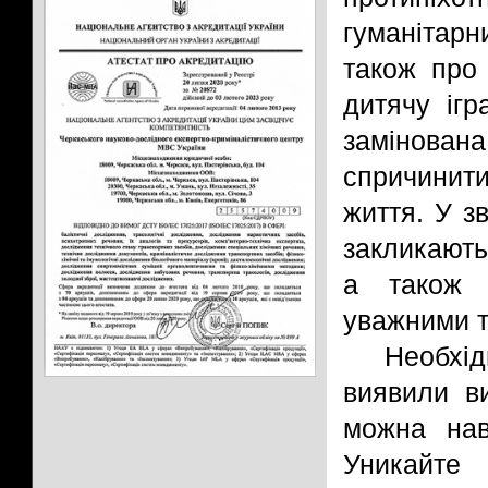
гуманітарн
також про
дитячу ігр
замінова
спричинити
життя. У з
закликають
а також п
уважними та
Необхі
виявили в
можна нав
Уникайте