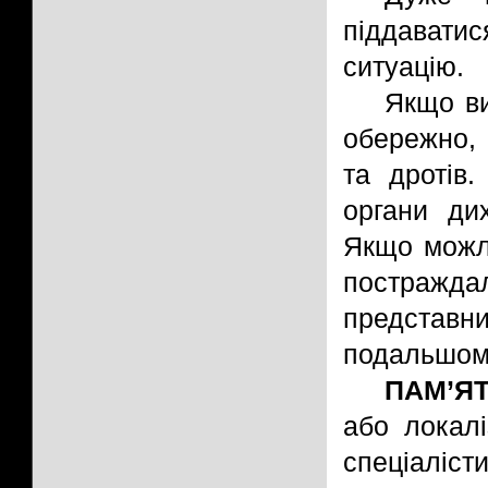
піддавати
ситуацію.
Якщо ви
обережно, 
та дротів.
органи ди
Якщо можл
постраж
представн
подальшому
ПАМ’ЯТ
або локалі
спеціаліст