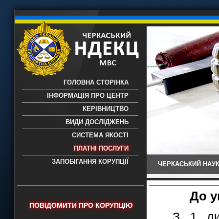
ГОЛОВНА СТОРІНКА
ІНФОРМАЦІЯ ПРО ЦЕНТР
КЕРІВНИЦТВО
ВИДИ ДОСЛІДЖЕНЬ
СИСТЕМА ЯКОСТІ
ПЛАТНІ ПОСЛУГИ
ЗАПОБІГАННЯ КОРУПЦІЇ
ЧЕРКАСЬКИЙ НАУК
Черкаський НДЕКЦ МВС - Черкаський
науково-дослідний експертно-
криміналістичний центр МВС України
До у
- проведення всих видів судових
ПОВІДОМИТИ ПРО КОРУПЦІЮ
експертиз
З 1 ли