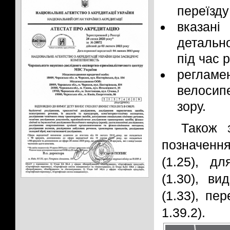
переїзду
вказані
детально
під час 
реглам
велосип
зору.
Також 
позначенн
(1.25), д
(1.30), ви
(1.33), пе
1.39.2).