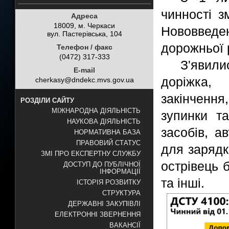
чинності з
Адреса
18009, м. Черкаси
Нововведе
вул. Пастерівська, 104
дорожньої 
Телефон / факс
(0472) 317-333
З'явил
E-mail
доріжка,
cherkasy@dndekc.mvs.gov.ua
закінчення
РОЗДІЛИ САЙТУ
МІЖНАРОДНА ДІЯЛЬНІСТЬ
зупинки т
НАУКОВА ДІЯЛЬНІСТЬ
засобів, а
НОРМАТИВНА БАЗА
ПРАВОВИЙ СТАТУС
для зарядки
ЗМІ ПРО ЕКСПЕРТНУ СЛУЖБУ
острівець 
ДОСТУП ДО ПУБЛІЧНОЇ
ІНФОРМАЦІЇ
та інші.
ІСТОРІЯ РОЗВИТКУ
СТРУКТУРА
ДЕРЖАВНІ ЗАКУПІВЛІ
ЕЛЕКТРОННІ ЗВЕРНЕННЯ
ВАКАНСІЇ