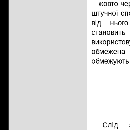
– жовто-че
штучної сп
від ньог
станови
використов
обмежена 
обмежують 
Слід з