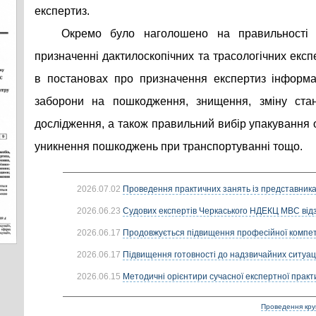
експертиз.
Окремо було наголошено на правильності
призначенні дактилоскопічних та трасологічних експ
в постановах про призначення експертиз інформа
заборони на пошкодження, знищення, зміну стан
дослідження, а також правильний вибір упакування о
уникнення пошкоджень при транспортуванні тощо.
2026.07.02
Проведення практичних занять із представник
2026.06.23
Судових експертів Черкаського НДЕКЦ МВС від
2026.06.17
Продовжується підвищення професійної компете
2026.06.17
Підвищення готовності до надзвичайних ситуацій
2026.06.15
Методичні орієнтири сучасної експертної практик
Проведення круг