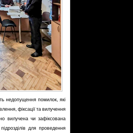
ть недопущення помилок, які
влення, фіксації та вилучення
сно вилучена чи зафіксована
 підрозділів для проведення