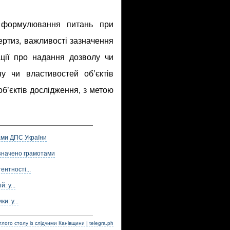
 формулювання питань при
ертиз, важливості зазначення
ції про надання дозволу чи
у чи властивостей об’єктів
б’єктів дослідження, з метою
ами ДПС України
значено грамотами
нтності...
: у...
и: у...
лого столу із слідчими Канівщини | telegra.ph