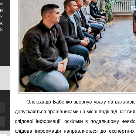
АМ
И
ОК
КА
S
Олександр Бабенко звернув увагу на важливіс
допускаються працівниками на місці події під час вия
слідової інформації, оскільки в подальшому неякі
слідова інформація направляється до експертних