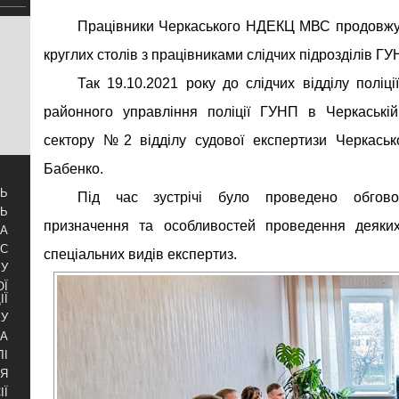
Працівники Черкаського НДЕКЦ МВС продовжую
круглих столів з працівниками слідчих підрозділів ГУ
Так 19.10.2021 року до слідчих відділу поліц
районного управління поліції ГУНП в Черкаській
сектору №2 відділу судової експертизи Черкас
Бабенко.
ТЬ
Під час зустрічі було проведено обгов
ТЬ
призначення та особливостей проведення деяких
ЗА
УС
спеціальних видів експертиз.
БУ
ОЇ
ІЇ
КУ
РА
ЛІ
НЯ
ІЇ