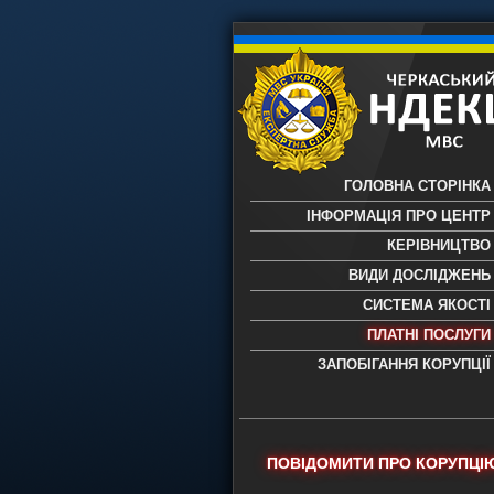
ГОЛОВНА СТОРІНКА
ІНФОРМАЦІЯ ПРО ЦЕНТР
КЕРІВНИЦТВО
ВИДИ ДОСЛІДЖЕНЬ
СИСТЕМА ЯКОСТІ
ПЛАТНІ ПОСЛУГИ
ЗАПОБІГАННЯ КОРУПЦІЇ
Черкаський НДЕКЦ МВС - Черкас
науково-дослідний експертно-
криміналістичний центр МВС Укр
- проведення всих видів судови
ПОВІДОМИТИ ПРО КОРУПЦІ
експертиз