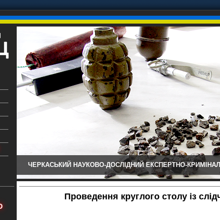
ЧЕРКАСЬКИЙ НАУКОВО-ДОСЛІДНИЙ ЕКСПЕРТНО-КРИМІНАЛ
ький
аїни
Проведення круглого столу із слі
х
Ю