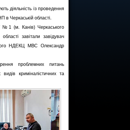
ть діяльність із проведення
НП в Черкаській області.
ії №1 (м. Канів) Черкаського
 області завітали завідувач
ького НДЕКЦ МВС Олександр
орення проблемних питань
 видів криміналістичних та