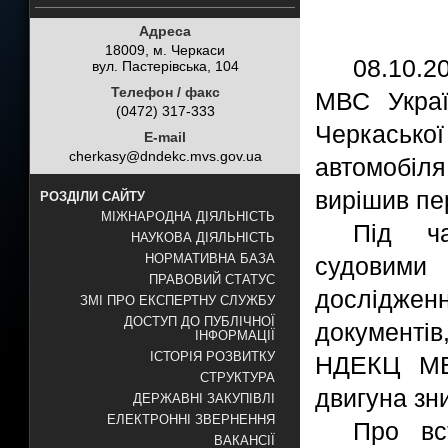
Адреса
18009, м. Черкаси
08.10.2
вул. Пастерівська, 104
Телефон / факс
МВС Украї
(0472) 317-333
Черкасько
E-mail
cherkasy@dndekc.mvs.gov.ua
автомобіля
вирішив пе
РОЗДІЛИ САЙТУ
МІЖНАРОДНА ДІЯЛЬНІСТЬ
Під ча
НАУКОВА ДІЯЛЬНІСТЬ
НОРМАТИВНА БАЗА
судовими 
ПРАВОВИЙ СТАТУС
дослідженн
ЗМІ ПРО ЕКСПЕРТНУ СЛУЖБУ
ДОСТУП ДО ПУБЛІЧНОЇ
документі
ІНФОРМАЦІЇ
ІСТОРІЯ РОЗВИТКУ
НДЕКЦ МВС
СТРУКТУРА
двигуна зн
ДЕРЖАВНІ ЗАКУПІВЛІ
ЕЛЕКТРОННІ ЗВЕРНЕННЯ
Про вс
ВАКАНСІЇ