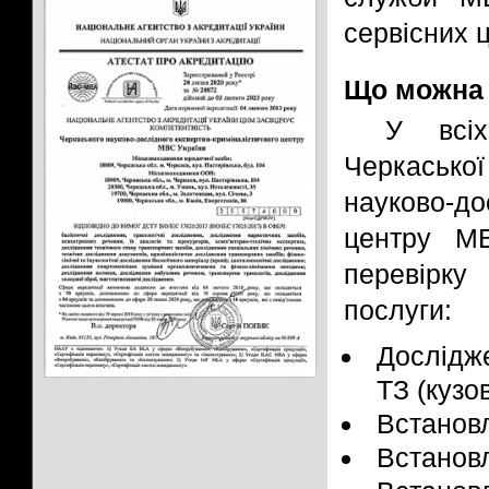
сервісних 
Що можна 
У всіх
Черкаської
науково-д
центру МВ
перевірку
послуги:
Дослідже
ТЗ (кузо
Встанов
Встанов