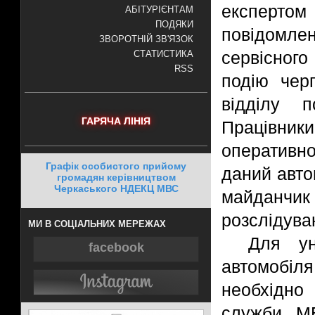
експерт
АБІТУРІЄНТАМ
ПОДЯКИ
повідомл
ЗВОРОТНІЙ ЗВ'ЯЗОК
сервісного
СТАТИСТИКА
RSS
подію черг
відділу п
ГАРЯЧА ЛІНІЯ
Працівники
оперативно
Графік особистого прийому
даний авто
громадян керівництвом
Черкаського НДЕКЦ МВС
майданчик
розслідува
МИ В СОЦІАЛЬНИХ МЕРЕЖАХ
Для ун
facebook
автомобіл
необхідно
служби МВ