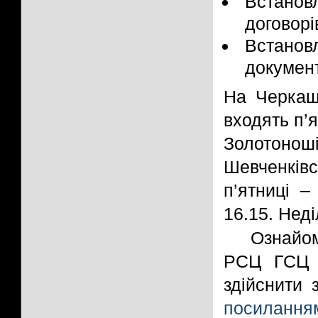
Встановл
договорі
Встано
документ
На Черкащи
входять п’я
Золотоно
Шевченків
п’ятниці –
16.15. Неді
Ознайом
РСЦ ГСЦ М
здійснити 
посилання