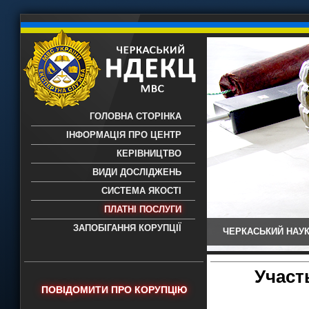
ГОЛОВНА СТОРІНКА
ІНФОРМАЦІЯ ПРО ЦЕНТР
КЕРІВНИЦТВО
ВИДИ ДОСЛІДЖЕНЬ
СИСТЕМА ЯКОСТІ
ПЛАТНІ ПОСЛУГИ
ЗАПОБІГАННЯ КОРУПЦІЇ
ЧЕРКАСЬКИЙ НАУК
Черкаський НДЕКЦ МВС - Черкаський
науково-дослідний експертно-
криміналістичний центр МВС України
Участ
- проведення всих видів судових
ПОВІДОМИТИ ПРО КОРУПЦІЮ
експертиз