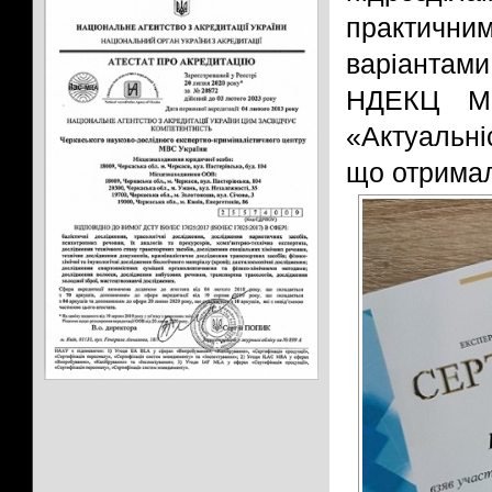
практичним
варіантами
НДЕКЦ МВ
«Актуальн
що отримал