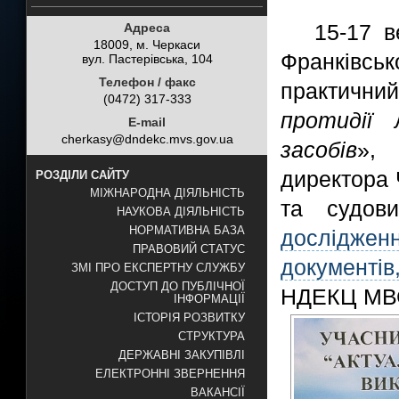
15-17 в
Адреса
18009, м. Черкаси
Франківсь
вул. Пастерівська, 104
Телефон / факс
практичний
(0472) 317-333
протидії 
E-mail
cherkasy@dndekc.mvs.gov.ua
засобів
», 
директора
РОЗДІЛИ САЙТУ
МІЖНАРОДНА ДІЯЛЬНІСТЬ
та судов
НАУКОВА ДІЯЛЬНІСТЬ
НОРМАТИВНА БАЗА
дослідженн
ПРАВОВИЙ СТАТУС
документі
ЗМІ ПРО ЕКСПЕРТНУ СЛУЖБУ
ДОСТУП ДО ПУБЛІЧНОЇ
НДЕКЦ МВС
ІНФОРМАЦІЇ
ІСТОРІЯ РОЗВИТКУ
СТРУКТУРА
ДЕРЖАВНІ ЗАКУПІВЛІ
ЕЛЕКТРОННІ ЗВЕРНЕННЯ
ВАКАНСІЇ