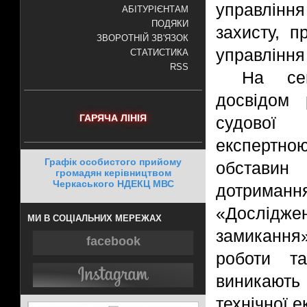
управлінн
АБІТУРІЄНТАМ
ПОДЯКИ
захисту, п
ЗВОРОТНІЙ ЗВ'ЯЗОК
управління
СТАТИСТИКА
RSS
На сем
досвідом 
ГАРЯЧА ЛІНІЯ
судової 
експертно
Графік особистого прийому
обставин
громадян керівництвом
Черкаського НДЕКЦ МВС
дотриманн
«Дослідже
МИ В СОЦІАЛЬНИХ МЕРЕЖАХ
замикання
facebook
роботи та
виникають
технічної е