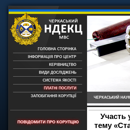
ГОЛОВНА СТОРІНКА
ІНФОРМАЦІЯ ПРО ЦЕНТР
КЕРІВНИЦТВО
ВИДИ ДОСЛІДЖЕНЬ
СИСТЕМА ЯКОСТІ
ПЛАТНІ ПОСЛУГИ
ЗАПОБІГАННЯ КОРУПЦІЇ
ЧЕРКАСЬКИЙ НАУК
Черкаський НДЕКЦ МВС - Черкаський
науково-дослідний експертно-
криміналістичний центр МВС України
Участь 
- проведення всих видів судових
ПОВІДОМИТИ ПРО КОРУПЦІЮ
тему «Ст
експертиз