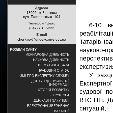
Адреса
18009, м. Черкаси
вул. Пастерівська, 104
Телефон / факс
6-10 в
(0472) 317-333
реабілітац
E-mail
cherkasy@dndekc.mvs.gov.ua
Татарів Ів
науково-п
РОЗДІЛИ САЙТУ
МІЖНАРОДНА ДІЯЛЬНІСТЬ
перспект
НАУКОВА ДІЯЛЬНІСТЬ
експертизи
НОРМАТИВНА БАЗА
ПРАВОВИЙ СТАТУС
У заход
ЗМІ ПРО ЕКСПЕРТНУ СЛУЖБУ
ДОСТУП ДО ПУБЛІЧНОЇ
Експертно
ІНФОРМАЦІЇ
судової по
ІСТОРІЯ РОЗВИТКУ
СТРУКТУРА
ВТС НП, Де
ДЕРЖАВНІ ЗАКУПІВЛІ
ЕЛЕКТРОННІ ЗВЕРНЕННЯ
ситуацій
ВАКАНСІЇ