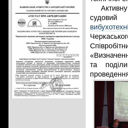
Активну
судови
вибухотехн
Черкаськ
Співробітн
«Визначенн
та поділ
проведення