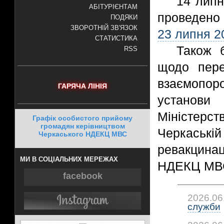
14 лип
АБІТУРІЄНТАМ
проведено 
ПОДЯКИ
ЗВОРОТНІЙ ЗВ'ЯЗОК
23 липня 2
СТАТИСТИКА
Також 
RSS
щодо пере
взаємопор
ГАРЯЧА ЛІНІЯ
установи 
Міністер
Графік особистого прийому
громадян керівництвом
Черкаські
Черкаського НДЕКЦ МВС
ревакцинац
МИ В СОЦІАЛЬНИХ МЕРЕЖАХ
НДЕКЦ МВС 
facebook
2026.06
служби