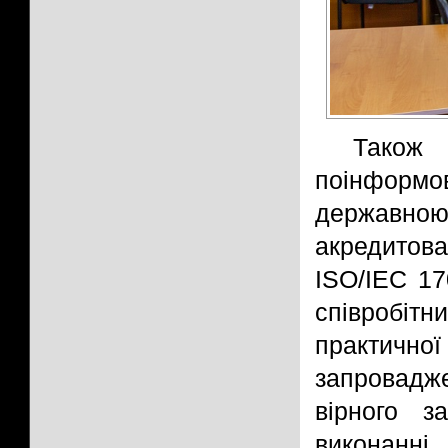
Також
поінформ
державною 
акредитов
ISO/IEC 17
співробітн
практичної 
запровадж
вірного з
виконанні