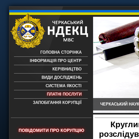
ГОЛОВНА СТОРІНКА
ІНФОРМАЦІЯ ПРО ЦЕНТР
КЕРІВНИЦТВО
ВИДИ ДОСЛІДЖЕНЬ
СИСТЕМА ЯКОСТІ
ПЛАТНІ ПОСЛУГИ
ЗАПОБІГАННЯ КОРУПЦІЇ
ЧЕРКАСЬКИЙ НАУК
Черкаський НДЕКЦ МВС - Черкаський
науково-дослідний експертно-
криміналістичний центр МВС України
Кругли
- проведення всих видів судових
ПОВІДОМИТИ ПРО КОРУПЦІЮ
розслідув
експертиз