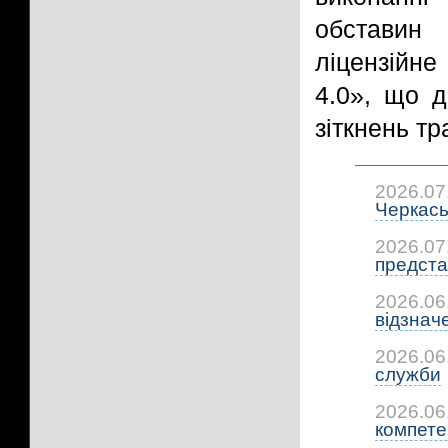
обставин
ліцензійн
4.0», що 
зіткнень тр
2026.07
Черкась
2026.07
предста
2026.06
відзнач
2026.06
служби
2026.06
компетен