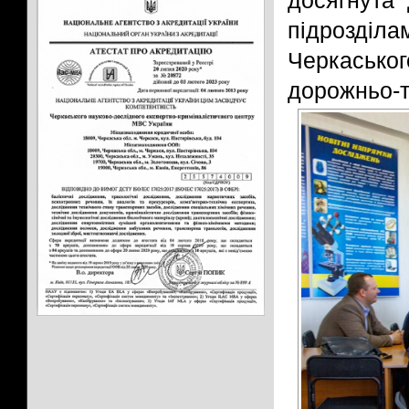
досягнута 
підрозділ
Черкаськ
дорожньо-т