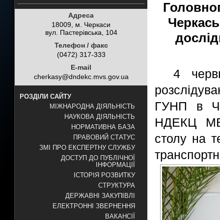
Головног
Адреса
Черкась
18009, м. Черкаси
вул. Пастерівська, 104
дослід
Телефон / факс
(0472) 317-333
E-mail
4 черв
cherkasy@dndekc.mvs.gov.ua
розслідув
РОЗДІЛИ САЙТУ
ГУНП в Че
МІЖНАРОДНА ДІЯЛЬНІСТЬ
НАУКОВА ДІЯЛЬНІСТЬ
НДЕКЦ МВС
НОРМАТИВНА БАЗА
столу на т
ПРАВОВИЙ СТАТУС
ЗМІ ПРО ЕКСПЕРТНУ СЛУЖБУ
транспортн
ДОСТУП ДО ПУБЛІЧНОЇ
ІНФОРМАЦІЇ
ІСТОРІЯ РОЗВИТКУ
СТРУКТУРА
ДЕРЖАВНІ ЗАКУПІВЛІ
ЕЛЕКТРОННІ ЗВЕРНЕННЯ
ВАКАНСІЇ