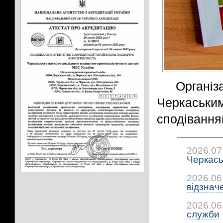
Органі
Черкаським
сподівання
2026.07
Черкась
2026.06
відзнач
2026.06
служби