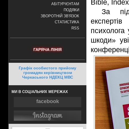
Bible, Inde
АБІТУРІЄНТАМ
За пі
ПОДЯКИ
ЗВОРОТНІЙ ЗВ'ЯЗОК
експертів
СТАТИСТИКА
RSS
психолога 
шкоди» уві
конференці
ГАРЯЧА ЛІНІЯ
Графік особистого прийому
громадян керівництвом
Черкаського НДЕКЦ МВС
МИ В СОЦІАЛЬНИХ МЕРЕЖАХ
facebook