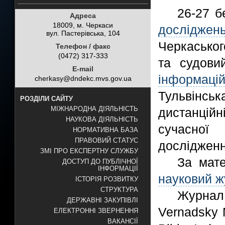
26-27 б
Адреса
18009, м. Черкаси
досліджен
вул. Пастерівська, 104
Черкасько
Телефон / факс
(0472) 317-333
та судови
E-mail
інформацій
cherkasy@dndekc.mvs.gov.ua
Тульвінс
РОЗДІЛИ САЙТУ
МІЖНАРОДНА ДІЯЛЬНІСТЬ
дистанцій
НАУКОВА ДІЯЛЬНІСТЬ
сучасної
НОРМАТИВНА БАЗА
ПРАВОВИЙ СТАТУС
дослідженн
ЗМІ ПРО ЕКСПЕРТНУ СЛУЖБУ
За мате
ДОСТУП ДО ПУБЛІЧНОЇ
ІНФОРМАЦІЇ
науковий 
ІСТОРІЯ РОЗВИТКУ
СТРУКТУРА
Журнал
ДЕРЖАВНІ ЗАКУПІВЛІ
Vernadsky N
ЕЛЕКТРОННІ ЗВЕРНЕННЯ
ВАКАНСІЇ