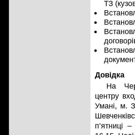
ТЗ (кузо
Встанов
Встанов
Встановл
договорі
Встано
документ
Довідка
На Чер
центру вхо
Умані, м. 
Шевченків
п’ятниці –