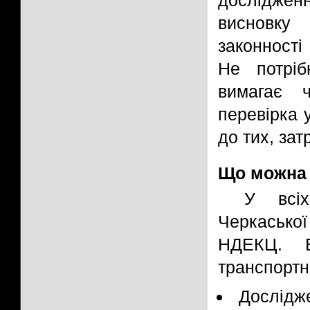
висновку 
законності
Не потріб
вимагає 
перевірка 
до тих, зат
Що можна 
У всіх
Черкаської
НДЕКЦ. В
транспортни
Дослідже