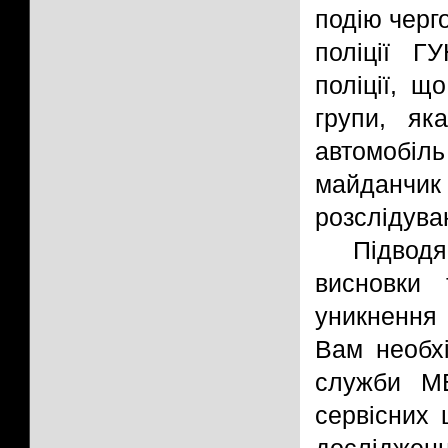
подію черг
поліції Г
поліції, щ
групи, як
автомобіл
майданчик
розслідува
Підвод
висновки
уникнення 
Вам необхі
служби МВ
сервісних
дослідже