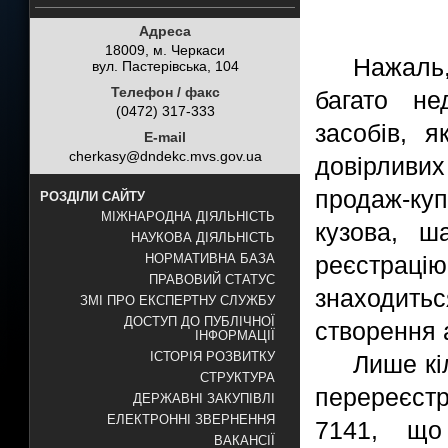
Адреса
18009, м. Черкаси
Нажаль,
вул. Пастерівська, 104
Телефон / факс
багато не
(0472) 317-333
засобів, 
E-mail
cherkasy@dndekc.mvs.gov.ua
довірливи
продаж-куп
РОЗДІЛИ САЙТУ
МІЖНАРОДНА ДІЯЛЬНІСТЬ
кузова, ш
НАУКОВА ДІЯЛЬНІСТЬ
реєстрацію
НОРМАТИВНА БАЗА
ПРАВОВИЙ СТАТУС
знаходить
ЗМІ ПРО ЕКСПЕРТНУ СЛУЖБУ
ДОСТУП ДО ПУБЛІЧНОЇ
створення 
ІНФОРМАЦІЇ
ІСТОРІЯ РОЗВИТКУ
Лише кі
СТРУКТУРА
перереєст
ДЕРЖАВНІ ЗАКУПІВЛІ
ЕЛЕКТРОННІ ЗВЕРНЕННЯ
7141, що
ВАКАНСІЇ