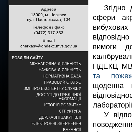
Згідно 
Адреса
18009, м. Черкаси
сфери акр
вул. Пастерівська, 104
вибухових 
Телефон / факс
(0472) 317-333
відповідн
E-mail
вимоги до
cherkasy@dndekc.mvs.gov.ua
калібрува
РОЗДІЛИ САЙТУ
МІЖНАРОДНА ДІЯЛЬНІСТЬ
НДЕКЦ МВС
НАУКОВА ДІЯЛЬНІСТЬ
та пожеж
НОРМАТИВНА БАЗА
ПРАВОВИЙ СТАТУС
щоденна 
ЗМІ ПРО ЕКСПЕРТНУ СЛУЖБУ
відповідн
ДОСТУП ДО ПУБЛІЧНОЇ
ІНФОРМАЦІЇ
лабораторі
ІСТОРІЯ РОЗВИТКУ
СТРУКТУРА
У відпо
ДЕРЖАВНІ ЗАКУПІВЛІ
поводження
ЕЛЕКТРОННІ ЗВЕРНЕННЯ
ВАКАНСІЇ