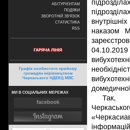
підрозділ
АБІТУРІЄНТАМ
підрозділ
ПОДЯКИ
ЗВОРОТНІЙ ЗВ'ЯЗОК
внутрішні
СТАТИСТИКА
RSS
наказом М
зареєстров
04.10.20
ГАРЯЧА ЛІНІЯ
вибухоте
необхідні
Графік особистого прийому
громадян керівництвом
вибухоте
Черкаського НДЕКЦ МВС
домедичної
МИ В СОЦІАЛЬНИХ МЕРЕЖАХ
Так, 2
facebook
Черкась
«Черкасиа
інформац