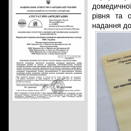
домедично
рівня та 
надання до