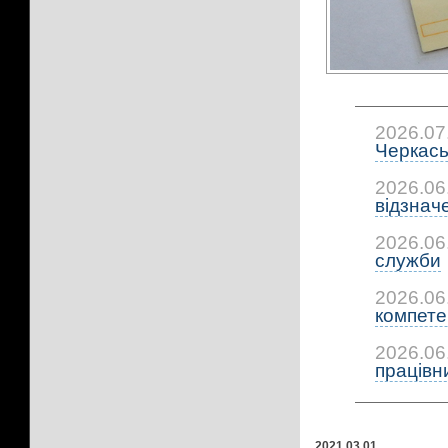
2026.07
Черкась
2026.06
відзнач
2026.06
служби
2026.06
компетен
2026.06
працівни
2021.03.01