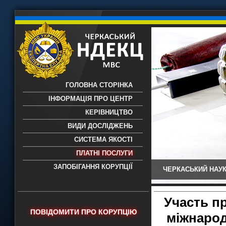
ГОЛОВНА СТОРІНКА
ІНФОРМАЦІЯ ПРО ЦЕНТР
КЕРІВНИЦТВО
ВИДИ ДОСЛІДЖЕНЬ
СИСТЕМА ЯКОСТІ
ПЛАТНІ ПОСЛУГИ
ЗАПОБІГАННЯ КОРУПЦІЇ
ЧЕРКАСЬКИЙ НАУК
Черкаський НДЕКЦ МВС - Черкаський
науково-дослідний експертно-
криміналістичний центр МВС України
Участь п
- проведення всих видів судових
ПОВІДОМИТИ ПРО КОРУПЦІЮ
міжнарод
експертиз