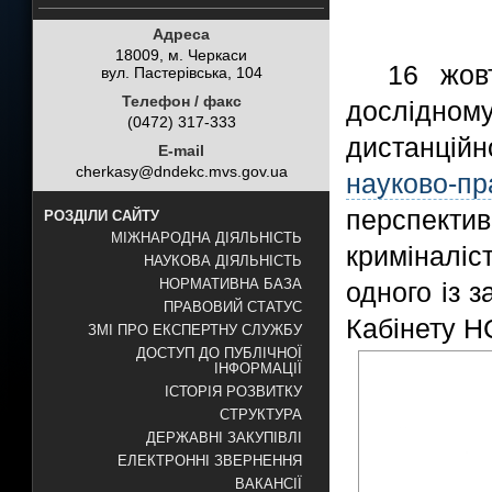
Адреса
18009, м. Черкаси
16 жов
вул. Пастерівська, 104
Телефон / факс
дослідно
(0472) 317-333
дистанцій
E-mail
cherkasy@dndekc.mvs.gov.ua
науково-п
перспекти
РОЗДІЛИ САЙТУ
МІЖНАРОДНА ДІЯЛЬНІСТЬ
криміналі
НАУКОВА ДІЯЛЬНІСТЬ
НОРМАТИВНА БАЗА
одного із 
ПРАВОВИЙ СТАТУС
Кабінету Н
ЗМІ ПРО ЕКСПЕРТНУ СЛУЖБУ
ДОСТУП ДО ПУБЛІЧНОЇ
ІНФОРМАЦІЇ
ІСТОРІЯ РОЗВИТКУ
СТРУКТУРА
ДЕРЖАВНІ ЗАКУПІВЛІ
ЕЛЕКТРОННІ ЗВЕРНЕННЯ
ВАКАНСІЇ