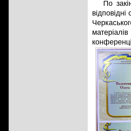
По закі
відповідні 
Черкаськ
матеріал
конференці