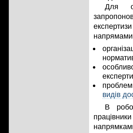
Для о
запропонов
експертиз
напрямами
організа
нормати
особлив
експерти
проблем
видів до
В робо
працівник
напрямками