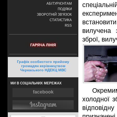
спеціаль
АБІТУРІЄНТАМ
ПОДЯКИ
експерим
ЗВОРОТНІЙ ЗВ'ЯЗОК
СТАТИСТИКА
встановит
RSS
вилучена 
зброї, вилу
ГАРЯЧА ЛІНІЯ
Графік особистого прийому
громадян керівництвом
Черкаського НДЕКЦ МВС
МИ В СОЦІАЛЬНИХ МЕРЕЖАХ
Окремим
facebook
холодної з
відповідну
призначені