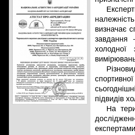
Експер
належніст
визначає с
завдання 
холодної 
вимірювань
Різнови
спортивн
сьогоднішні
підвидів хо
На тери
дослідже
експерт