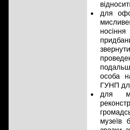
відносит
для офо
мисливе
носінн
придбан
зверну
провед
подальш
особа н
ГУНП для
для му
реконс
громадс
музеїв 