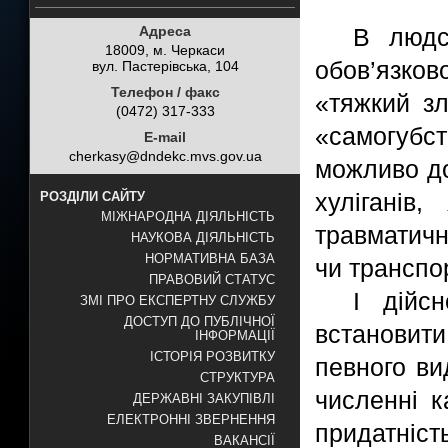
Адреса
В людсь
18009, м. Черкаси
обов’язко
вул. Пастерівська, 104
Телефон / факс
«тяжкий зл
(0472) 317-333
«самогубс
E-mail
cherkasy@dndekc.mvs.gov.ua
можливо до
хуліганів
РОЗДІЛИ САЙТУ
МІЖНАРОДНА ДІЯЛЬНІСТЬ
травматичн
НАУКОВА ДІЯЛЬНІСТЬ
НОРМАТИВНА БАЗА
чи транспо
ПРАВОВИЙ СТАТУС
І дійс
ЗМІ ПРО ЕКСПЕРТНУ СЛУЖБУ
ДОСТУП ДО ПУБЛІЧНОЇ
встановити
ІНФОРМАЦІЇ
ІСТОРІЯ РОЗВИТКУ
певного ви
СТРУКТУРА
численні к
ДЕРЖАВНІ ЗАКУПІВЛІ
ЕЛЕКТРОННІ ЗВЕРНЕННЯ
придатніст
ВАКАНСІЇ