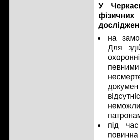
У Черка
фізичних
досліджен
на замо
Для зді
охоронн
певними
несмерт
докуме
відсутні
неможли
патрона
під час
повинна