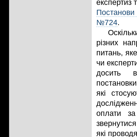
експертиз 
Постанови 
№724
.
Оскільк
різних нап
питань, як
чи експерт
досить в
постановки
які стосую
досліджен
оплати за
звернутися
які проводя