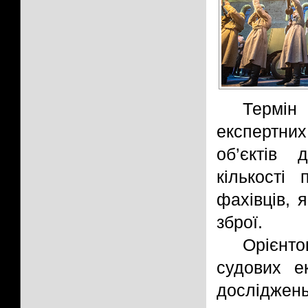
Термін
експертни
об’єктів 
кількості
фахівців, 
зброї.
Орієнто
судових е
досліджен