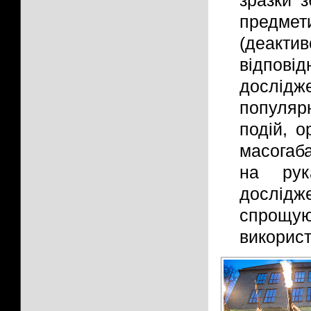
зразки з
предм
(деакт
відпов
дослідж
популяр
подій, о
масогаба
на рук
дослід
спрощую
використ