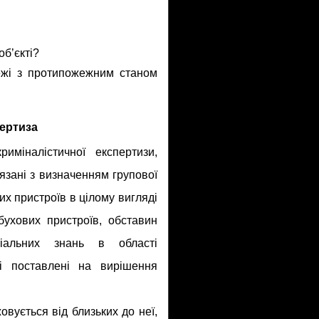
б’єкті?
ежі з протипожежним станом
ертиза
иміналістичної експертизи,
’язані з визначенням групової
х пристроїв в цілому вигляді
бухових пристроїв, обставин
іальних знань в області
кі поставлені на вирішення
овується від близьких до неї,