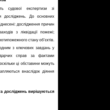
ть судової експертизи зі
и досліджень. До основних
іднесені: дослідження причин
аходів з ліквідації пожежі;
отипожежного стану об’єктів.
одним з ключових завдань у
подарчих справ за фактами
 оскільки ці обставини можуть
апляються внаслідок діяння
та досліджень вирішуються