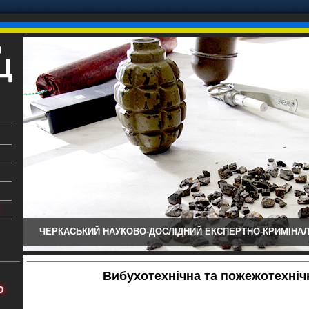
ЧЕРКАСЬКИЙ НАУКОВО-ДОСЛІДНИЙ ЕКСПЕРТНО-КРИМІНАЛ
ький
аїни
Вибухотехнічна та пожежотехніч
х
Ю