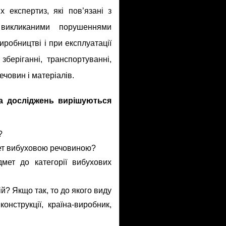
 експертиз, які пов’язані з
 викликаними порушеннями
иробництві і при експлуатації
зберіганні, транспортуванні,
човин і матеріалів.
та досліджень вирішуються
?
ет вибуховою речовиною?
мет до категорії вибухових
й? Якщо так, то до якого виду
онструкції, країна-виробник,