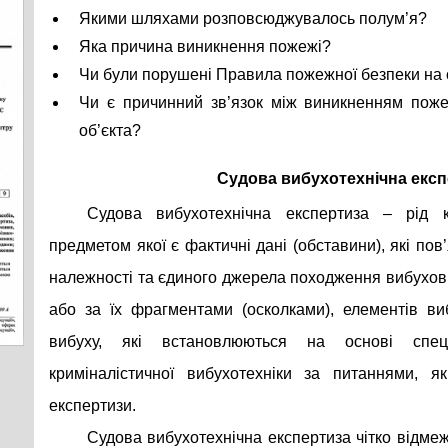
Якими шляхами розповсюджувалось полум’я?
Яка причина виникнення пожежі?
Чи були порушені Правила пожежної безпеки на о
Чи є причинний зв’язок між виникненням пож
об’єкта?
Судова вибухотехнічна експ
Судова вибухотехнічна експертиза – рід кр
предметом якої є фактичні дані (обставини), які пов
належності та єдиного джерела походження вибухови
або за їх фрагментами (осколками), елементів ви
вибуху, які встановлюються на основі спец
криміналістичної вибухотехніки за питаннями, я
експертизи.
Судова вибухотехнічна експертиза чітко відмеж