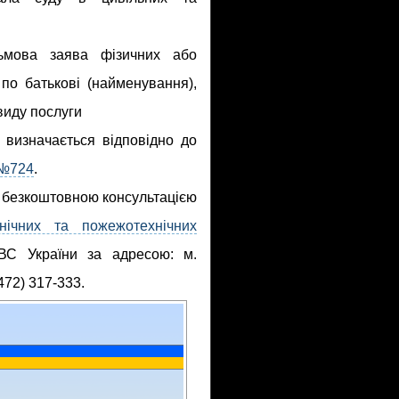
мова заява фізичних або
 по батькові (найменування),
виду послуги
 визначається відповідно до
 №724
.
 безкоштовною консультацією
хнічних та пожежотехнічних
С України за адресою: м.
472) 317-333.