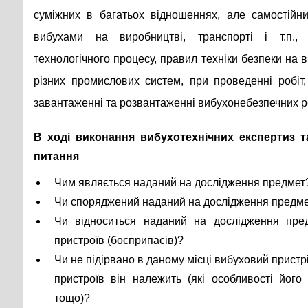
суміжних в багатьох відношеннях, але самостійних
вибухами на виробництві, транспорті і т.п.,
технологічного процесу, правил техніки безпеки на в
різних промислових систем, при проведенні робіт, 
завантаженні та розвантаженні вибухонебезпечних ре
В ході виконання вибухотехнічних експертиз 
питання
Чим являється наданий на дослідження предмет
Чи споряджений наданий на дослідження предм
Чи відноситься наданий на дослідження пред
пристроїв (боєприпасів)?
Чи не підірвано в даному місці вибуховий пристрі
пристроїв він належить (які особливості його к
тощо)?