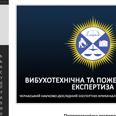
ТЬ
ТЬ
ЗА
УС
БУ
ОЇ
ІЇ
КУ
РА
ЛІ
НЯ
ІЇ
Пожежотехнічна експерт