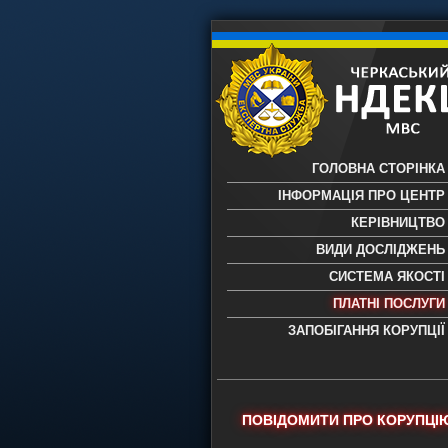
ГОЛОВНА СТОРІНКА
ІНФОРМАЦІЯ ПРО ЦЕНТР
КЕРІВНИЦТВО
ВИДИ ДОСЛІДЖЕНЬ
СИСТЕМА ЯКОСТІ
ПЛАТНІ ПОСЛУГИ
ЗАПОБІГАННЯ КОРУПЦІЇ
Черкаський НДЕКЦ МВС - Черкас
науково-дослідний експертно-
криміналістичний центр МВС Укр
- проведення всих видів судови
ПОВІДОМИТИ ПРО КОРУПЦІ
експертиз