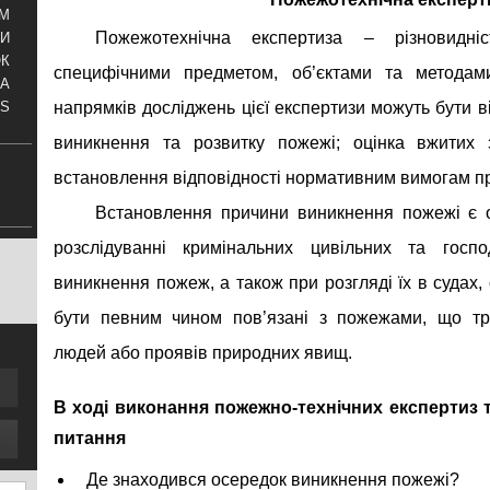
АМ
Пожежотехнічна експертиза – різновидніс
И
ОК
специфічними предметом, об’єктами та методам
КА
напрямків досліджень цієї експертизи можуть бути в
S
виникнення та розвитку пожежі; оцінка вжитих з
встановлення відповідності нормативним вимогам пр
Встановлення причини виникнення пожежі є 
розслідуванні кримінальних цивільних та гос
виникнення пожеж, а також при розгляді їх в судах,
бути певним чином пов’язані з пожежами, що тр
людей або проявів природних явищ.
В ході виконання пожежно-технічних експертиз 
питання
Де знаходився осередок виникнення пожежі?