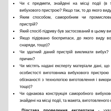
Чи є предмети, знайдені на місці події (в т
вибухового пристрою? Якщо так, то до якого вид
Яким способом, саморобним чи промислови
пристрій?
Який спосіб підриву був застосований в цьому в
Якщо підірвано боєприпаси, до якого виду во
снаряди, тощо)?
Чи здатний даний пристрій викликати вибух? 
причин?
Чи містять надані експерту матеріали дані, що
особистості виготовника вибухового пристрою (
обізнаності з технологією виготовлення і викор
тощо)?
Чи однакова конструкція саморобного вибухов
знайдені на місці події, та макета, виготовленого
Підстава проведення експертизи
- ухва