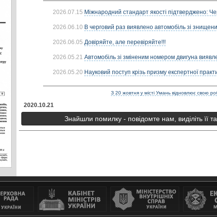
2026.07.15
Міжнародний стандарт якості підтверджено: Че
2026.06.10
В черговий раз виявлено автомобіль зі знищени
2026.06.05
Довіряйте, але перевіряйте!!!
2026.05.21
Автомобіль зі зміненим номером двигуна виявле
2026.05.20
Науковий поступ крізь призму експертної практик
З 20 жовтня у місті Умань відновлює свою р
2020.10.21
Знайшли помилку - повідомте нам, виділіть її т