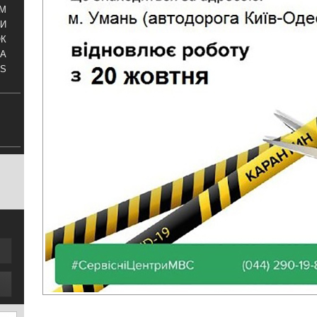
АМ
И
ОК
КА
S