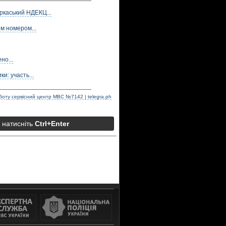
ркаський НДЕКЦ...
м номером...
но...
и: участь...
оботу сервісний центр МВС №7142 | telegra.ph
а натисніть
Ctrl+Enter