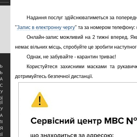
Надання послуг здійснюватиметься за попередн
"
Запис в електронну чергу
" та за номером телефону:
Онлайн-запис можливий на 2 тижні вперед. Я
немає вільних місць, спробуйте це зробити наступног
Однак, не забувайте - карантин триває!
Користуйтеся захисними масками та рукавичк
ТЬ
ТЬ
дотримуйтесь безпечної дистанції.
ЗА
УС
БУ
ОЇ
ІЇ
КУ
РА
ЛІ
НЯ
ІЇ