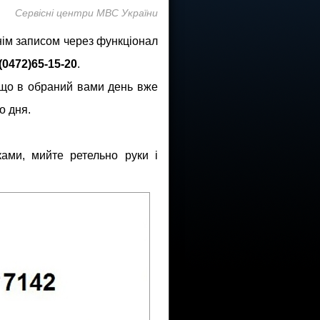
Cервісні центри МВС України
ім записом через функціонал
(0472)65-15-20
.
кщо в обраний вами день вже
о дня.
ами, мийте ретельно руки і