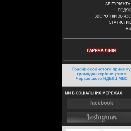
АБІТУРІЄНТ
ПОДЯК
ЗВОРОТНІЙ ЗВ'ЯЗ
СТАТИСТИ
RS
ГАРЯЧА ЛІНІЯ
Графік особистого прийому
громадян керівництвом
Черкаського НДЕКЦ МВС
МИ В СОЦІАЛЬНИХ МЕРЕЖАХ
facebook