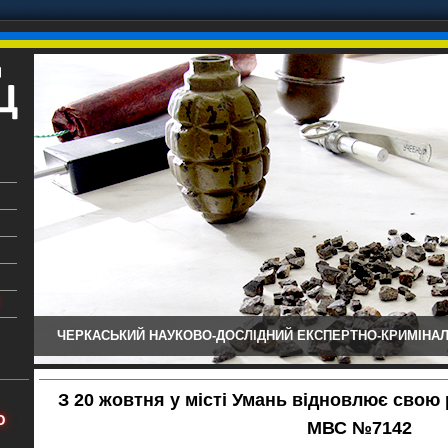
ЧЕРКАСЬКИЙ НАУКОВО-ДОСЛІДНИЙ ЕКСПЕРТНО-КРИМІНАЛ
ький
аїни
З 20 жовтня у місті Умань відновлює свою
х
Ю
МВС №7142