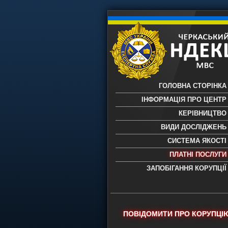
ГОЛОВНА СТОРІНКА
ІНФОРМАЦІЯ ПРО ЦЕНТР
КЕРІВНИЦТВО
ВИДИ ДОСЛІДЖЕНЬ
СИСТЕМА ЯКОСТІ
ПЛАТНІ ПОСЛУГИ
ЗАПОБІГАННЯ КОРУПЦІЇ
Черкаський НДЕКЦ МВС - Черкас
науково-дослідний експертно-
криміналістичний центр МВС Укр
- проведення всих видів судови
ПОВІДОМИТИ ПРО КОРУПЦІ
експертиз