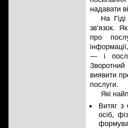
надавати в
На Гіді
зв’язок. 
про посл
інформації
— і послу
Зворотний
виявити пр
послуги.
Які най
Витяг з
осіб, фі
формува