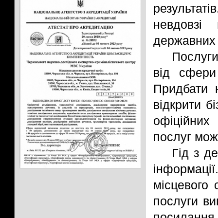
результат
невдовзі
державних 
Послуги
від сфери
Придбати н
відкрити б
офіційних
послуг можн
Гід з д
інформаці
місцевого 
послуги ви
посилання 