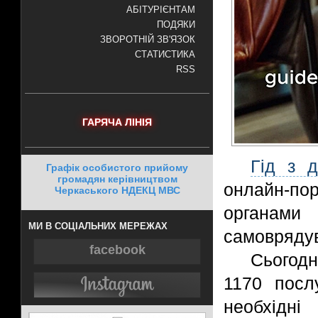
АБІТУРІЄНТАМ
ПОДЯКИ
ЗВОРОТНІЙ ЗВ'ЯЗОК
СТАТИСТИКА
RSS
ГАРЯЧА ЛІНІЯ
Гід з 
Графік особистого прийому
громадян керівництвом
онлайн-по
Черкаського НДЕКЦ МВС
органами
МИ В СОЦІАЛЬНИХ МЕРЕЖАХ
самовряду
facebook
Сьогодн
1170 посл
необхідні