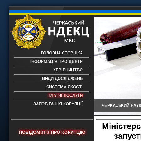
ГОЛОВНА СТОРІНКА
ІНФОРМАЦІЯ ПРО ЦЕНТР
КЕРІВНИЦТВО
ВИДИ ДОСЛІДЖЕНЬ
СИСТЕМА ЯКОСТІ
ПЛАТНІ ПОСЛУГИ
ЗАПОБІГАННЯ КОРУПЦІЇ
ЧЕРКАСЬКИЙ НАУК
Черкаський НДЕКЦ МВС - Черкаський
науково-дослідний експертно-
криміналістичний центр МВС України
Міністер
- проведення всих видів судових
ПОВІДОМИТИ ПРО КОРУПЦІЮ
запуст
експертиз