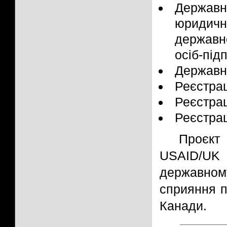
Державн
юридич
державн
осіб-під
Державна
Реєстрац
Реєстрац
Реєстра
Проєкт 
USAID/UK 
державном
сприяння 
Канади.