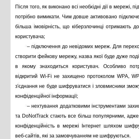
Після того, як виконано всі необхідні дії в мережі, п
потрібно вимикати. Чим довше активовано підключе
більша імовірність, що кіберзлочинці отримають д
користувача;
– підключення до невідомих мереж. Для перех
створити фейкову мережу, назва якої буде дуже поді
в якому знаходиться користувач. Особливо потр
відкритий Wi-Fi не захищено протоколом WPA, WP
з'єднання не буде шифруватися і зловмисники змож
конфіденційної інформації;
– нехтування додатковими інструментами захис
та DoNotTrack стають все більш популярними, адже
конфіденційність в мережі Інтернет шляхом шифр
веб-сайтів, які за замовчуванням не шифруються.