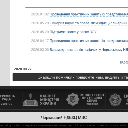
2026.07.02
Проведення практичних занять із представник
2026.05.29
Синергія науки та права: як міждисциплінарний 
2026.05.20
Підтримка колег у лавах ЗСУ
2026.04.17
Проведення практичних занять із представник
2026.03.06
Взаємодія експертів і слідчих: у Черкаському Н
Небез
2020.08.27
Знайшли помилку - повідомте нам, виділіть її т
Черкаський НДЕКЦ МВС
ти сайту та його сторінок в соціальних мережах звертайтесь за електронною поштою
ndekc