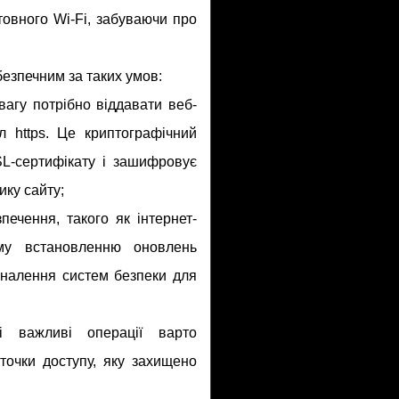
товного Wi-Fi, забуваючи про
езпечним за таких умов:
вагу потрібно віддавати веб-
л https. Це криптографічний
SL-сертифікату і зашифровує
ику сайту;
ечення, такого як інтернет-
ому встановленню оновлень
оналення систем безпеки для
і важливі операції варто
 точки доступу, яку захищено