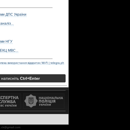
ами ДПС України
аналіз...
ами НГУ
ДЕКЦ МВС...
пека використання відкритих Wi-Fi | telegra.ph
а натисніть
Ctrl+Enter
.ck@gmail.com