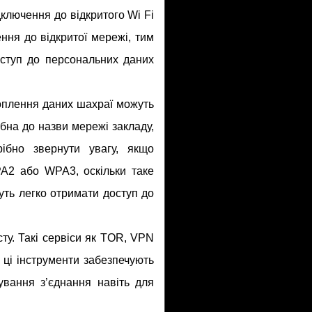
ідключення до відкритого Wi Fi
ння до відкритої мережі, тим
оступ до персональних даних
оплення даних шахраї можуть
бна до назви мережі закладу,
ібно звернути увагу, якщо
A2 або WPA3, оскільки таке
уть легко отримати доступ до
ту. Такі сервіси як TOR, VPN
 ці інструменти забезпечують
ування з’єднання навіть для