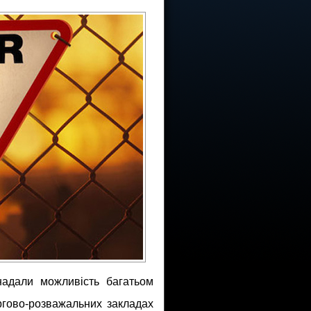
 надали можливість багатьом
ргово-розважальних закладах