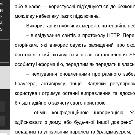
АМ
або в кафе — користувачі під’єднуються до безкош
И
можливу небезпеку таких підключень.
ОК
КА
Використання публічних мереж є потенційно неб
S
– відвідування сайтів з протоколу HTTP. Пере
сторінкам, які використовують захищений протоко
протокол, який активується після встановлення S
особисту інформацію, перед тим як передати її власн
– нехтування оновленнями програмного забезп
браузера, антивірусу, тощо. Завдяки регулярн
користувач отримує останні виправлення та вдоск
більш надійного захисту свого пристрою;
– обмін конфіденційною інформацією. Ус
здійснювати з дому, або будь-якої іншої довіреної
складним та унікальним паролем та брандмауером;