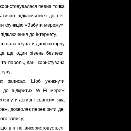
користовувалася певна точка
атично підключитися до неї.
ати функцію «Забути мережу»,
підключення до Інтернету.
арто налаштувати двофакторну
 це ще один рівень безпеки.
та пароль, дані користувача
ступу;
их записах. Щоб уникнути
пу до відкритих Wi-Fi мереж
глянути активні сеанси», яка
реж, дозволяє перевірити де,
вого запису;
кщо він не використовується.