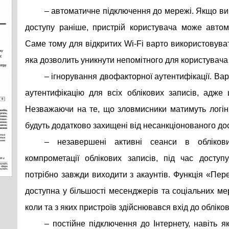
– автоматичне підключення до мережі. Якщо ви
доступу раніше, пристрій користувача може автом
Саме тому для відкритих Wi-Fi варто використовув
яка дозволить уникнути непомітного для користувача 
– ігнорування двофакторної аутентифікації. В
аутентифікацію для всіх облікових записів, адже
Незважаючи на те, що зловмисники матимуть логін 
будуть додатково захищені від несанкціонованого до
– незавершені активні сеанси в обліков
компрометації облікових записів, під час досту
потрібно завжди виходити з акаунтів. Функція «Пере
доступна у більшості месенджерів та соціальних ме
коли та з яких пристроїв здійснювався вхід до обліко
– постійне підключення до Інтернету, навіть я