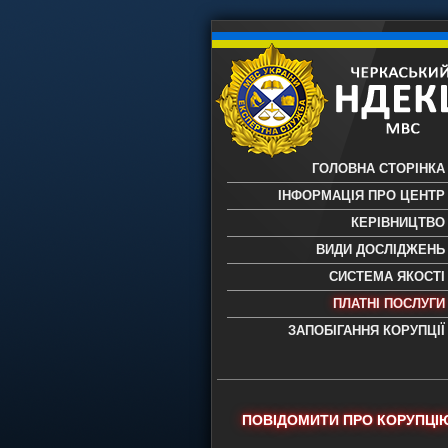
ГОЛОВНА СТОРІНКА
ІНФОРМАЦІЯ ПРО ЦЕНТР
КЕРІВНИЦТВО
ВИДИ ДОСЛІДЖЕНЬ
СИСТЕМА ЯКОСТІ
ПЛАТНІ ПОСЛУГИ
ЗАПОБІГАННЯ КОРУПЦІЇ
Черкаський НДЕКЦ МВС - Черкас
науково-дослідний експертно-
криміналістичний центр МВС Укр
- проведення всих видів судови
ПОВІДОМИТИ ПРО КОРУПЦІ
експертиз