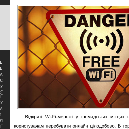
ТЬ
ТЬ
ЗА
УС
БУ
ОЇ
ІЇ
КУ
РА
ЛІ
Відкриті Wi-Fi-мережі у громадських місцях
НЯ
користувачам перебувати онлайн цілодобово. В то
ІЇ