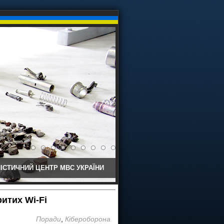
ІСТИЧНИЙ ЦЕНТР МВС УКРАЇНИ
итих Wi-Fi
Поради
,
Кібероборона