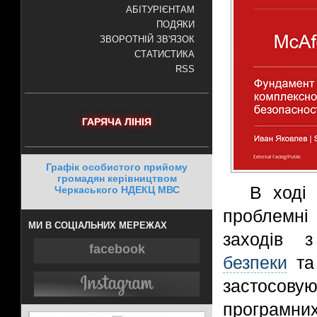
АБІТУРІЄНТАМ
ПОДЯКИ
ЗВОРОТНІЙ ЗВ'ЯЗОК
СТАТИСТИКА
RSS
ГАРЯЧА ЛІНІЯ
Графік особистого прийому
громадян керівництвом
В ході 
Черкаського НДЕКЦ МВС
проблемні
МИ В СОЦІАЛЬНИХ МЕРЕЖАХ
заходів
facebook
безпеки
та 
застосо
програмних