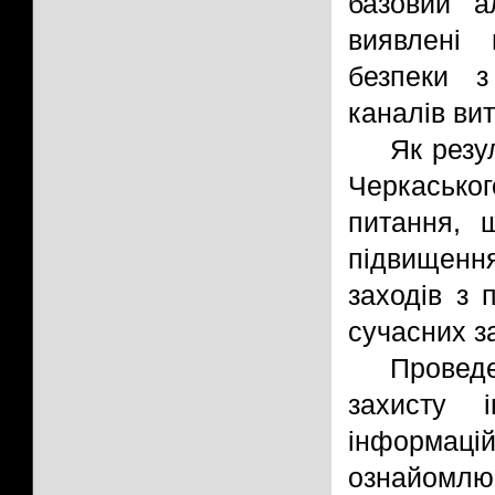
базовий а
виявлені 
безпеки 
каналів вит
Як резу
Черкасько
питання, 
підвищенн
заходів з 
сучасних з
Провед
захисту 
інформац
ознайомлю