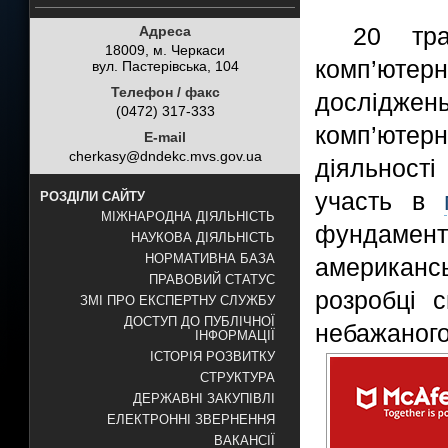
20 тра
Адреса
18009, м. Черкаси
комп’ютер
вул. Пастерівська, 104
Телефон / факс
дослідже
(0472) 317-333
комп’юте
E-mail
cherkasy@dndekc.mvs.gov.ua
діяльност
участь в
РОЗДІЛИ САЙТУ
МІЖНАРОДНА ДІЯЛЬНІСТЬ
фундамент
НАУКОВА ДІЯЛЬНІСТЬ
НОРМАТИВНА БАЗА
американсь
ПРАВОВИЙ СТАТУС
розробці с
ЗМІ ПРО ЕКСПЕРТНУ СЛУЖБУ
ДОСТУП ДО ПУБЛІЧНОЇ
небажаного
ІНФОРМАЦІЇ
ІСТОРІЯ РОЗВИТКУ
СТРУКТУРА
ДЕРЖАВНІ ЗАКУПІВЛІ
ЕЛЕКТРОННІ ЗВЕРНЕННЯ
ВАКАНСІЇ