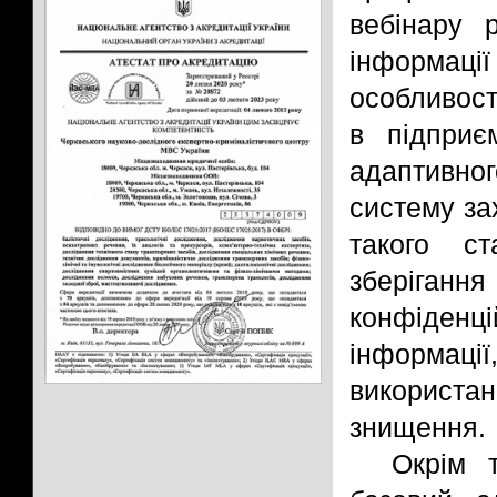
вебінару 
інформаці
особливост
в підприє
адаптивно
систему за
такого с
зберіган
конфіденц
інформації,
використ
знищення.
Окрім 